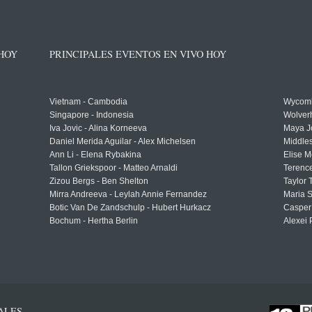
 HOY
PRINCIPALES EVENTOS EN VIVO HOY
Vietnam - Cambodia
Wycomb
Singapore - Indonesia
Wolver
Iva Jovic - Alina Korneeva
Maya J
Daniel Merida Aguilar - Alex Michelsen
Middle
Ann Li - Elena Rybakina
Elise M
Tallon Griekspoor - Matteo Arnaldi
Terenc
Zizou Bergs - Ben Shelton
Taylor 
Mirra Andreeva - Leylah Annie Fernandez
Maria S
Botic Van De Zandschulp - Hubert Hurkacz
Casper
Bochum - Hertha Berlin
Alexei 
ALES