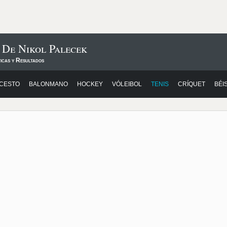
 De Nikol Palecek
icas y Resultados
CESTO
BALONMANO
HOCKEY
VÓLEIBOL
TENIS
CRÍQUET
BÉI