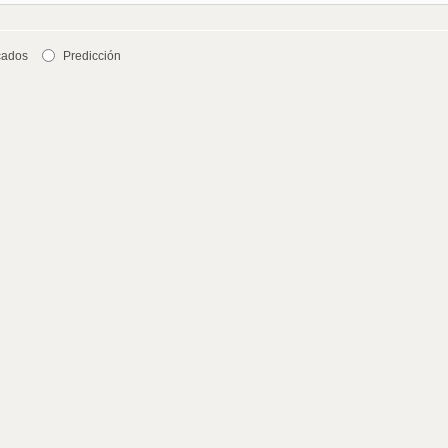
cados
Predicción