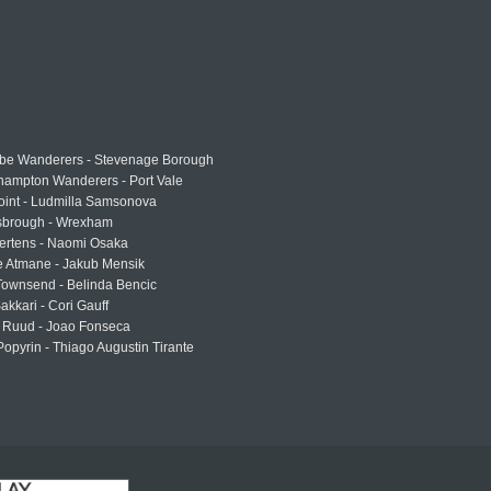
e Wanderers - Stevenage Borough
hampton Wanderers - Port Vale
oint - Ludmilla Samsonova
sbrough - Wrexham
ertens - Naomi Osaka
e Atmane - Jakub Mensik
Townsend - Belinda Bencic
akkari - Cori Gauff
 Ruud - Joao Fonseca
Popyrin - Thiago Augustin Tirante