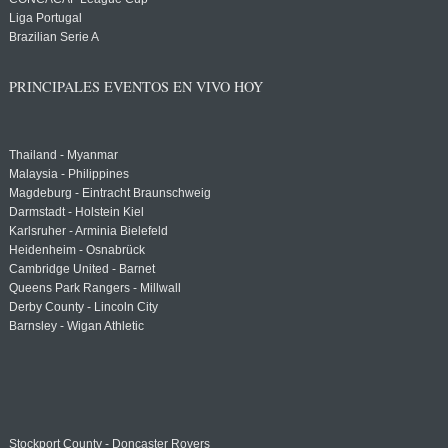
Liga Portugal
Brazilian Serie A
PRINCIPALES EVENTOS EN VIVO HOY
Thailand - Myanmar
Malaysia - Philippines
Magdeburg - Eintracht Braunschweig
Darmstadt - Holstein Kiel
Karlsruher - Arminia Bielefeld
Heidenheim - Osnabrück
Cambridge United - Barnet
Queens Park Rangers - Millwall
Derby County - Lincoln City
Barnsley - Wigan Athletic
Stockport County - Doncaster Rovers