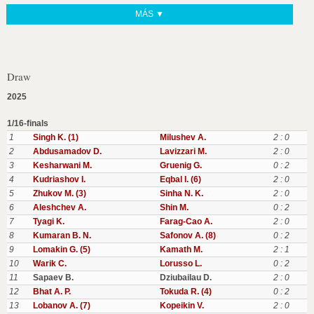
MÁS ▼
Draw
2025
1/16-finals
1
Singh K. (1)
Milushev A.
2 : 0
2
Abdusamadov D.
Lavizzari M.
2 : 0
3
Kesharwani M.
Gruenig G.
0 : 2
4
Kudriashov I.
Eqbal I. (6)
2 : 0
5
Zhukov M. (3)
Sinha N. K.
2 : 0
6
Aleshchev A.
Shin M.
0 : 2
7
Tyagi K.
Farag-Cao A.
2 : 0
8
Kumaran B. N.
Safonov A. (8)
0 : 2
9
Lomakin G. (5)
Kamath M.
2 : 1
10
Warik C.
Lorusso L.
0 : 2
11
Sapaev B.
Dziubailau D.
2 : 0
12
Bhat A. P.
Tokuda R. (4)
0 : 2
13
Lobanov A. (7)
Kopeikin V.
2 : 0