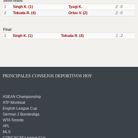
Semi-finals
1
Singh K. (1)
Tyagi K.
2 : 0
2
Tokuda R. (4)
Orlov V. (2)
2 : 0
Final
1
Singh K. (1)
Tokuda R. (4)
1 : 2
PRINCIPALES CONSEJOS DEPORTIVOS HOY
ASEAN Championship
ATP Montreal
English League Cup
German 2 Bundesliga
WTA Toronto
AFL
MLS
CONCACAF League Cup