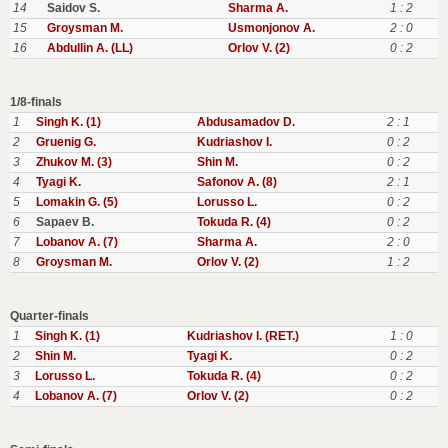
14
Saidov S.
Sharma A.
1 : 2
15
Groysman M.
Usmonjonov A.
2 : 0
16
Abdullin A. (LL)
Orlov V. (2)
0 : 2
1/8-finals
1
Singh K. (1)
Abdusamadov D.
2 : 1
2
Gruenig G.
Kudriashov I.
0 : 2
3
Zhukov M. (3)
Shin M.
0 : 2
4
Tyagi K.
Safonov A. (8)
2 : 1
5
Lomakin G. (5)
Lorusso L.
0 : 2
6
Sapaev B.
Tokuda R. (4)
0 : 2
7
Lobanov A. (7)
Sharma A.
2 : 0
8
Groysman M.
Orlov V. (2)
1 : 2
Quarter-finals
1
Singh K. (1)
Kudriashov I. (RET.)
1 : 0
2
Shin M.
Tyagi K.
0 : 2
3
Lorusso L.
Tokuda R. (4)
0 : 2
4
Lobanov A. (7)
Orlov V. (2)
0 : 2