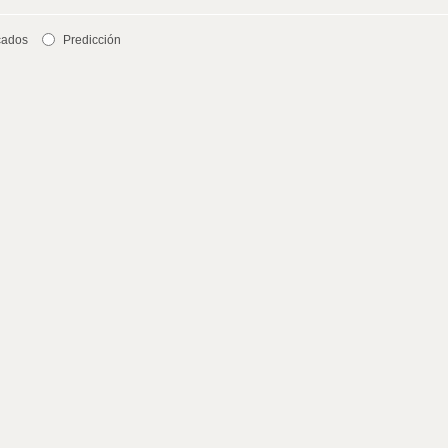
cados
Predicción