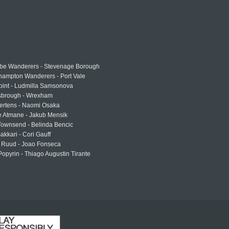
e Wanderers - Stevenage Borough
hampton Wanderers - Port Vale
oint - Ludmilla Samsonova
sbrough - Wrexham
ertens - Naomi Osaka
e Atmane - Jakub Mensik
Townsend - Belinda Bencic
akkari - Cori Gauff
 Ruud - Joao Fonseca
Popyrin - Thiago Augustin Tirante