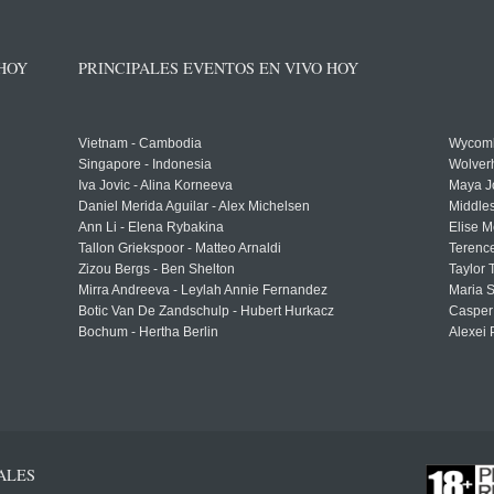
 HOY
PRINCIPALES EVENTOS EN VIVO HOY
Vietnam - Cambodia
Wycomb
Singapore - Indonesia
Wolver
Iva Jovic - Alina Korneeva
Maya J
Daniel Merida Aguilar - Alex Michelsen
Middle
Ann Li - Elena Rybakina
Elise M
Tallon Griekspoor - Matteo Arnaldi
Terenc
Zizou Bergs - Ben Shelton
Taylor 
Mirra Andreeva - Leylah Annie Fernandez
Maria S
Botic Van De Zandschulp - Hubert Hurkacz
Casper
Bochum - Hertha Berlin
Alexei 
ALES