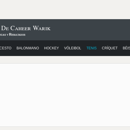
s De Caheer Warik
icas y Resultados
CESTO
BALONMANO
HOCKEY
VÓLEIBOL
TENIS
CRÍQUET
BÉI