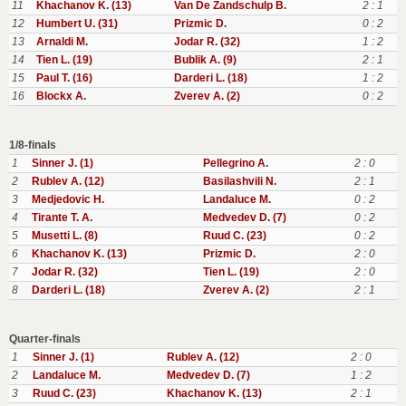
11
Khachanov K. (13)
Van De Zandschulp B.
2 : 1
12
Humbert U. (31)
Prizmic D.
0 : 2
13
Arnaldi M.
Jodar R. (32)
1 : 2
14
Tien L. (19)
Bublik A. (9)
2 : 1
15
Paul T. (16)
Darderi L. (18)
1 : 2
16
Blockx A.
Zverev A. (2)
0 : 2
1/8-finals
1
Sinner J. (1)
Pellegrino A.
2 : 0
2
Rublev A. (12)
Basilashvili N.
2 : 1
3
Medjedovic H.
Landaluce M.
0 : 2
4
Tirante T. A.
Medvedev D. (7)
0 : 2
5
Musetti L. (8)
Ruud C. (23)
0 : 2
6
Khachanov K. (13)
Prizmic D.
2 : 0
7
Jodar R. (32)
Tien L. (19)
2 : 0
8
Darderi L. (18)
Zverev A. (2)
2 : 1
Quarter-finals
1
Sinner J. (1)
Rublev A. (12)
2 : 0
2
Landaluce M.
Medvedev D. (7)
1 : 2
3
Ruud C. (23)
Khachanov K. (13)
2 : 1