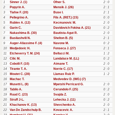
1
Sinner J. (1)
Ofner S.
2 : 0
2
Popyrin A.
Mensik J. (26)
2 : 1
3
Tiafoe F. (20)
Buse I.
2 : 1
4
Pellegrino A.
Fils A. (RET.) (15)
0 : 0
5
Rublev A. (12)
Kecmanovic M.
2 : 0
6
Garin C.
Davidovich Fokina A. (21)
0 : 2
7
Nakashima B. (30)
Bautista-Agut R.
2 : 0
8
Basilashvili N.
Shelton B. (5)
2 : 1
9
Auger-Aliassime F. (4)
Navone M.
0 : 2
10
Medjedovic H.
Fonseca J. (27)
2 : 1
11
Etcheverry T. M. (24)
Bellucci M.
1 : 2
12
Cilic M.
Landaluce M. (LL)
0 : 2
13
Cobolli F. (10)
Atmane T.
2 : 0
14
Tirante T. A.
Norrie C. (17)
2 : 0
15
Moutet C. (28)
Llamas Ruiz P.
1 : 2
16
Machac T.
Medvedev D. (WO.) (7)
17
Musetti L. (8)
Mpetshi Perricard G.
2 : 0
18
Tabilo A.
Cerundolo F. (25)
0 : 2
19
Ruud C. (23)
Svajda Z.
2 : 0
20
Struff J-L.
Lehecka J. (11)
0 : 2
21
Khachanov K. (13)
Shevchenko A.
2 : 0
22
Van De Zandschulp B.
Kovacevic A.
2 : 1