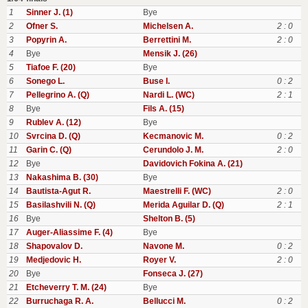
1
Sinner J. (1)
Bye
2
Ofner S.
Michelsen A.
2 : 0
3
Popyrin A.
Berrettini M.
2 : 0
4
Bye
Mensik J. (26)
5
Tiafoe F. (20)
Bye
6
Sonego L.
Buse I.
0 : 2
7
Pellegrino A. (Q)
Nardi L. (WC)
2 : 1
8
Bye
Fils A. (15)
9
Rublev A. (12)
Bye
10
Svrcina D. (Q)
Kecmanovic M.
0 : 2
11
Garin C. (Q)
Cerundolo J. M.
2 : 0
12
Bye
Davidovich Fokina A. (21)
13
Nakashima B. (30)
Bye
14
Bautista-Agut R.
Maestrelli F. (WC)
2 : 0
15
Basilashvili N. (Q)
Merida Aguilar D. (Q)
2 : 1
16
Bye
Shelton B. (5)
17
Auger-Aliassime F. (4)
Bye
18
Shapovalov D.
Navone M.
0 : 2
19
Medjedovic H.
Royer V.
2 : 0
20
Bye
Fonseca J. (27)
21
Etcheverry T. M. (24)
Bye
22
Burruchaga R. A.
Bellucci M.
0 : 2