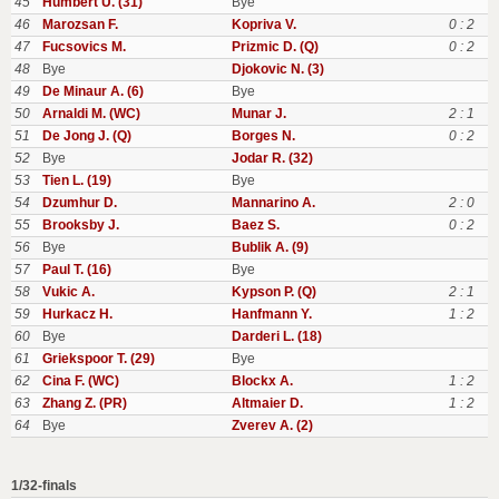
45
Humbert U. (31)
Bye
46
Marozsan F.
Kopriva V.
0 : 2
47
Fucsovics M.
Prizmic D. (Q)
0 : 2
48
Bye
Djokovic N. (3)
49
De Minaur A. (6)
Bye
50
Arnaldi M. (WC)
Munar J.
2 : 1
51
De Jong J. (Q)
Borges N.
0 : 2
52
Bye
Jodar R. (32)
53
Tien L. (19)
Bye
54
Dzumhur D.
Mannarino A.
2 : 0
55
Brooksby J.
Baez S.
0 : 2
56
Bye
Bublik A. (9)
57
Paul T. (16)
Bye
58
Vukic A.
Kypson P. (Q)
2 : 1
59
Hurkacz H.
Hanfmann Y.
1 : 2
60
Bye
Darderi L. (18)
61
Griekspoor T. (29)
Bye
62
Cina F. (WC)
Blockx A.
1 : 2
63
Zhang Z. (PR)
Altmaier D.
1 : 2
64
Bye
Zverev A. (2)
1/32-finals