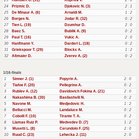
23
Humbert U. (31)
Kopriva V.
2 : 0
24
Prizmic D.
Djokovic N. (3)
2 : 1
25
De Minaur A. (6)
Arnaldi M.
1 : 2
26
Borges N.
Jodar R. (32)
0 : 2
27
Tien L. (19)
Dzumhur D.
2 : 0
28
Baez S.
Bublik A. (9)
0 : 2
29
Paul T. (16)
Vukic A.
2 : 0
30
Hanfmann Y.
Darderi L. (18)
0 : 2
31
Griekspoor T. (29)
Blockx A.
1 : 2
32
Altmaier D.
Zverev A. (2)
0 : 2
1/16-finals
1
Sinner J. (1)
Popyrin A.
2 : 0
2
Tiafoe F. (20)
Pellegrino A.
0 : 2
3
Rublev A. (12)
Davidovich Fokina A. (21)
2 : 0
4
Nakashima B. (30)
Basilashvili N.
0 : 2
5
Navone M.
Medjedovic H.
1 : 2
6
Bellucci M.
Landaluce M.
0 : 2
7
Cobolli F. (10)
Tirante T. A.
0 : 2
8
Llamas Ruiz P.
Medvedev D. (7)
1 : 2
9
Musetti L. (8)
Cerundolo F. (25)
2 : 0
10
Ruud C. (23)
Lehecka J. (11)
2 : 0