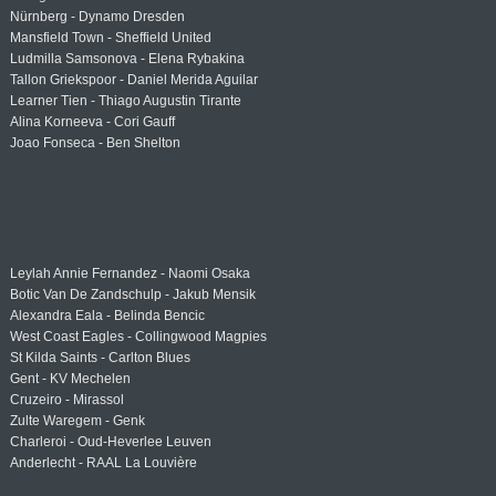
Nürnberg - Dynamo Dresden
Mansfield Town - Sheffield United
Ludmilla Samsonova - Elena Rybakina
Tallon Griekspoor - Daniel Merida Aguilar
Learner Tien - Thiago Augustin Tirante
Alina Korneeva - Cori Gauff
Joao Fonseca - Ben Shelton
Leylah Annie Fernandez - Naomi Osaka
Botic Van De Zandschulp - Jakub Mensik
Alexandra Eala - Belinda Bencic
West Coast Eagles - Collingwood Magpies
St Kilda Saints - Carlton Blues
Gent - KV Mechelen
Cruzeiro - Mirassol
Zulte Waregem - Genk
Charleroi - Oud-Heverlee Leuven
Anderlecht - RAAL La Louvière