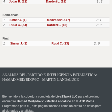
4
Jodar R. (32)
Darderi L. (18)
1 : 2
Semi-finals
1
Sinner J. (1)
Medvedev D. (7)
2 : 1
2
Ruud C. (23)
Darderi L. (18)
2 : 0
Final
1
Sinner J. (1)
Ruud C. (23)
2 : 0
ANÁLISIS DEL PARTIDO E INTELIGENCIA ESTADÍSTICA:
HAMAD MEDJEDOVIC - MARTIN LANDALUCE
Bienvenido a la cobertura completa de
Live2Sport LLC
para el próximo
encuentro
Hamad Medjedovic - Martin Landaluce
en la
ATP Roma
.
Programado para el
, esta página funciona como un centro de datos para
aficionados y analistas.