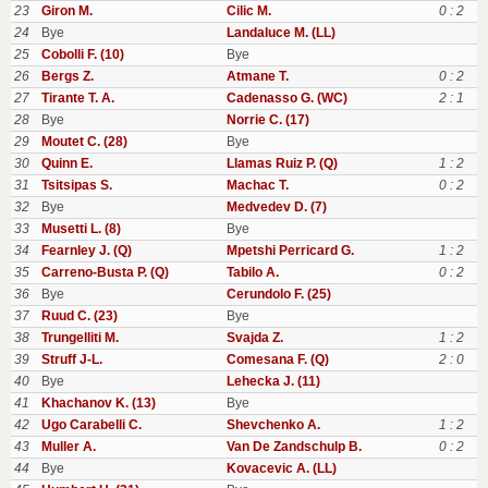
23
Giron M.
Cilic M.
0 : 2
24
Bye
Landaluce M. (LL)
25
Cobolli F. (10)
Bye
26
Bergs Z.
Atmane T.
0 : 2
27
Tirante T. A.
Cadenasso G. (WC)
2 : 1
28
Bye
Norrie C. (17)
29
Moutet C. (28)
Bye
30
Quinn E.
Llamas Ruiz P. (Q)
1 : 2
31
Tsitsipas S.
Machac T.
0 : 2
32
Bye
Medvedev D. (7)
33
Musetti L. (8)
Bye
34
Fearnley J. (Q)
Mpetshi Perricard G.
1 : 2
35
Carreno-Busta P. (Q)
Tabilo A.
0 : 2
36
Bye
Cerundolo F. (25)
37
Ruud C. (23)
Bye
38
Trungelliti M.
Svajda Z.
1 : 2
39
Struff J-L.
Comesana F. (Q)
2 : 0
40
Bye
Lehecka J. (11)
41
Khachanov K. (13)
Bye
42
Ugo Carabelli C.
Shevchenko A.
1 : 2
43
Muller A.
Van De Zandschulp B.
0 : 2
44
Bye
Kovacevic A. (LL)