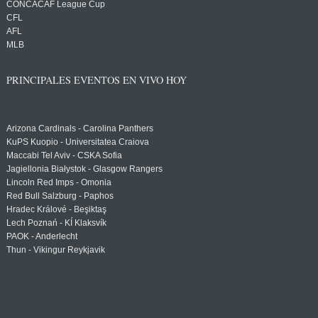
CONCACAF League Cup
CFL
AFL
MLB
PRINCIPALES EVENTOS EN VIVO HOY
Arizona Cardinals - Carolina Panthers
KuPS Kuopio - Universitatea Craiova
Maccabi Tel Aviv - CSKA Sofia
Jagiellonia Białystok - Glasgow Rangers
Lincoln Red Imps - Omonia
Red Bull Salzburg - Paphos
Hradec Králové - Beşiktaş
Lech Poznań - KÍ Klaksvík
PAOK - Anderlecht
Thun - Vikingur Reykjavik