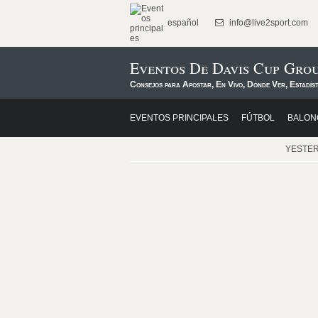
español
info@live2sport.com
Eventos De Davis Cup Grou
Consejos para Apostar, En Vivo, Dónde Ver, Estadíst
EVENTOS PRINCIPALES
FÚTBOL
BALON
YESTE