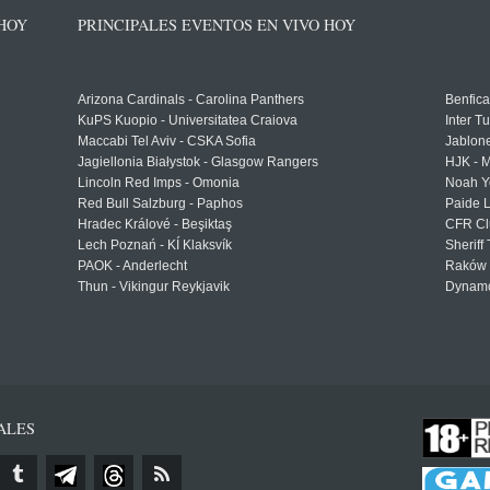
 HOY
PRINCIPALES EVENTOS EN VIVO HOY
Arizona Cardinals - Carolina Panthers
Benfica
KuPS Kuopio - Universitatea Craiova
Inter T
Maccabi Tel Aviv - CSKA Sofia
Jablon
Jagiellonia Białystok - Glasgow Rangers
HJK - M
Lincoln Red Imps - Omonia
Noah Y
Red Bull Salzburg - Paphos
Paide 
Hradec Králové - Beşiktaş
CFR Cl
Lech Poznań - KÍ Klaksvík
Sheriff 
PAOK - Anderlecht
Raków 
Thun - Vikingur Reykjavik
Dynamo
ALES