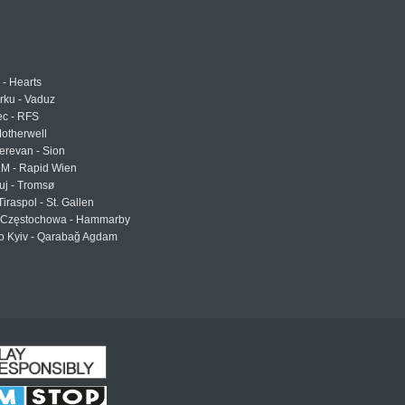
 - Hearts
urku - Vaduz
ec - RFS
otherwell
erevan - Sion
LM - Rapid Wien
uj - Tromsø
Tiraspol - St. Gallen
Częstochowa - Hammarby
 Kyiv - Qarabağ Agdam