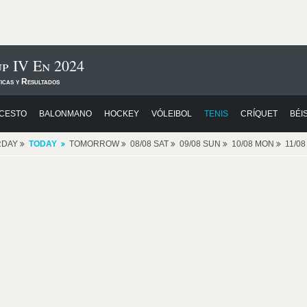
p IV En 2024
icas y Resultados
CESTO
BALONMANO
HOCKEY
VÓLEIBOL
TENIS
CRÍQUET
BÉI
RDAY
TODAY
TOMORROW
08/08 SAT
09/08 SUN
10/08 MON
11/0