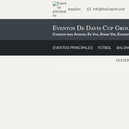
español
info@live2sport.com
Eventos De Davis Cup Grou
Consejos para Apostar, En Vivo, Dónde Ver, Estadíst
EVENTOS PRINCIPALES
FÚTBOL
BALON
YESTE