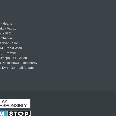
 - Hearts
urku - Vaduz
ec - RFS
otherwell
erevan - Sion
LM - Rapid Wien
uj - Tromsø
Tiraspol - St. Gallen
Częstochowa - Hammarby
 Kyiv - Qarabağ Agdam