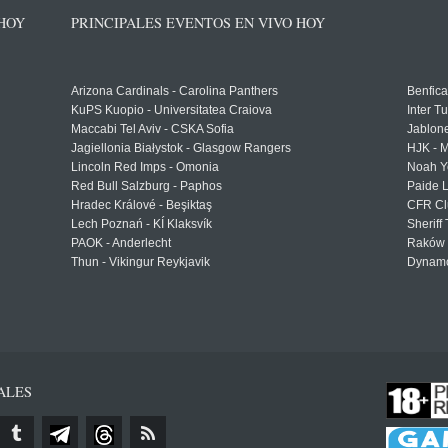
 HOY
PRINCIPALES EVENTOS EN VIVO HOY
Arizona Cardinals - Carolina Panthers
Benfica
KuPS Kuopio - Universitatea Craiova
Inter T
Maccabi Tel Aviv - CSKA Sofia
Jablon
Jagiellonia Białystok - Glasgow Rangers
HJK - M
Lincoln Red Imps - Omonia
Noah Y
Red Bull Salzburg - Paphos
Paide 
Hradec Králové - Beşiktaş
CFR Cl
Lech Poznań - KÍ Klaksvík
Sheriff 
PAOK - Anderlecht
Raków 
Thun - Vikingur Reykjavik
Dynamo
ALES