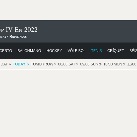
p IV En 2022
icas y Resultados
CESTO
BALONMANO
HOCKEY
VÓLEIBOL
TENIS
CRÍQUET
BÉI
RDAY
TODAY
TOMORROW
08/08 SAT
09/08 SUN
10/08 MON
11/0