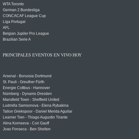
WTA Toronto
German 2 Bundesliga
CONCACAF League Cup
Liga Portugal
AFL
Belgian Jupiler Pro League
Brazilian Serie A
PRINCIPALES EVENTOS EN VIVO HOY
Arsenal - Borussia Dortmund
St. Pauli - Greuther Fürth
Energie Cottbus - Hannover
Nürnberg - Dynamo Dresden
Mansfield Town - Sheffield United
Ludmilla Samsonova - Elena Rybakina
Tallon Griekspoor - Daniel Merida Aguilar
Learner Tien - Thiago Augustin Tirante
Alina Korneeva - Cori Gauff
Joao Fonseca - Ben Shelton