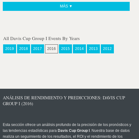
MÁS ▼
All Davis Cup Group I Events By Years
2019
2018
2017
2016
2015
2014
2013
2012
ANÁLISIS DE RENDIMIENTO Y PREDICCIONES: DAVIS CUP
GROUP I (2016)
Esta sección ofrece un análisis profundo de la precisión de los pronósticos y
las tendencias estadísticas para
Davis Cup Group I
. Nuestra base de datos
realiza un seguimiento de los resultados, el ROI y el rendimiento de los