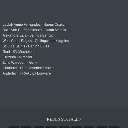
Leylah Annie Fernandez - Naomi Osaka
Botic Van De Zandschulp - Jakub Mensik
Alexandra Eala - Belinda Bencic
West Coast Eagles - Collingwood Magpies
St Kilda Saints - Carlton Blues
Gent - KV Mechelen
Cruzeiro - Mirassol
Zulte Waregem - Genk
Charleroi - Oud-Heverlee Leuven
Anderlecht - RAAL La Louvière
REDES SOCIALES