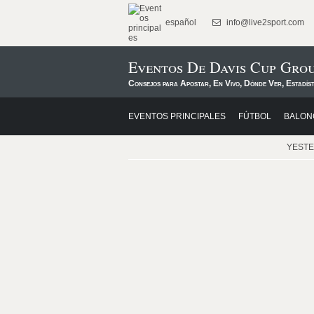
español
info@live2sport.com
Eventos De Davis Cup Grou
Consejos para Apostar, En Vivo, Dónde Ver, Estadíst
EVENTOS PRINCIPALES
FÚTBOL
BALON
YEST