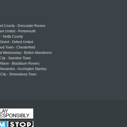
rt County - Doncaster Rovers
am United - Portsmouth
 - Notts County
Orient - Oxford United
od Town - Chesterfield
eld Wednesday - Bolton Wanderers
 City - Swindon Town
Albion - Blackburn Rovers
lexandra - Accrington Stanley
 City - Shrewsbury Town