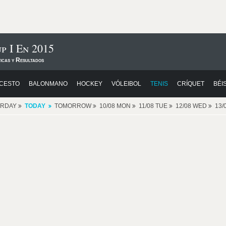
p I En 2015
icas y Resultados
CESTO
BALONMANO
HOCKEY
VÓLEIBOL
TENIS
CRÍQUET
BÉI
ERDAY
TODAY
TOMORROW
10/08 MON
11/08 TUE
12/08 WED
13/