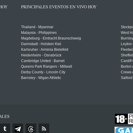
 HOY
PRINCIPALES EVENTOS EN VIVO HOY
Thailand - Myanmar
Stockpo
Malaysia - Philippines
West H
Magdeburg - Eintracht Braunschweig
Burnley
Darmstadt - Holstein Kiel
Leyton 
Karlsruher - Arminia Bielefeld
Fleetwo
Heidenheim - Osnabrück
Sheffi
Cambridge United - Barnet
Cardiff
Queens Park Rangers - Millwall
Burton 
Derby County - Lincoln City
Crewe A
Barnsley - Wigan Athletic
Salford
ALES