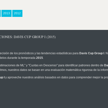
2013
2012
ONES: DAVIS CUP GROUP I (2015)
ecisión de los pronósticos y las tendencias estadísticas para
Davis Cup Group I
. 
modelos durante la temporada
2015
.
timaciones de ML" y "Cuotas en Descenso" para identificar patrones dentro de
Da
tmos, nuestros datos se basan en una evaluación matemática rigurosa de la infor
up I
y aproveche nuestros análisis basados en datos para comprender mejor la proba