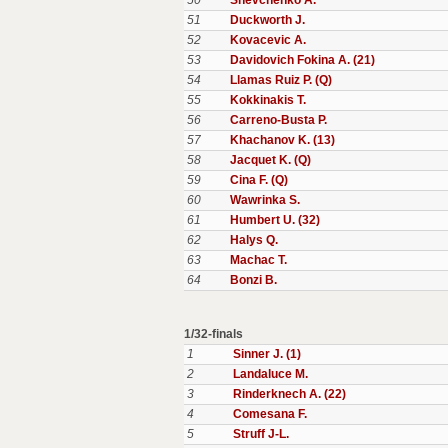
50
Shevchenko A.
51
Duckworth J.
52
Kovacevic A.
53
Davidovich Fokina A. (21)
54
Llamas Ruiz P. (Q)
55
Kokkinakis T.
56
Carreno-Busta P.
57
Khachanov K. (13)
58
Jacquet K. (Q)
59
Cina F. (Q)
60
Wawrinka S.
61
Humbert U. (32)
62
Halys Q.
63
Machac T.
64
Bonzi B.
1/32-finals
1
Sinner J. (1)
2
Landaluce M.
3
Rinderknech A. (22)
4
Comesana F.
5
Struff J-L.