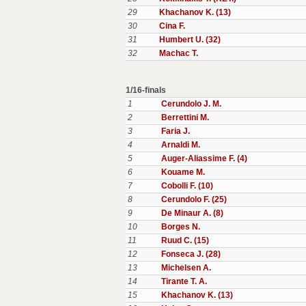
29
Khachanov K. (13)
30
Cina F.
31
Humbert U. (32)
32
Machac T.
1/16-finals
1
Cerundolo J. M.
2
Berrettini M.
3
Faria J.
4
Arnaldi M.
5
Auger-Aliassime F. (4)
6
Kouame M.
7
Cobolli F. (10)
8
Cerundolo F. (25)
9
De Minaur A. (8)
10
Borges N.
11
Ruud C. (15)
12
Fonseca J. (28)
13
Michelsen A.
14
Tirante T. A.
15
Khachanov K. (13)