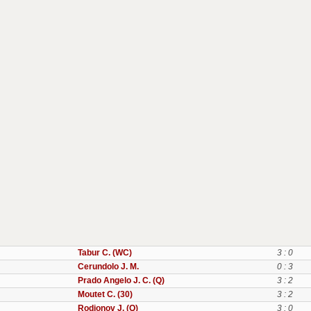
Tabur C. (WC)
3 : 0
Cerundolo J. M.
0 : 3
Prado Angelo J. C. (Q)
3 : 2
Moutet C. (30)
3 : 2
Rodionov J. (Q)
3 : 0