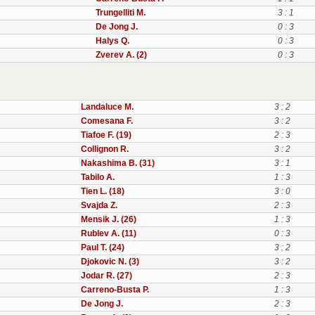
Trungelliti M.
3 : 1
De Jong J.
0 : 3
Halys Q.
0 : 3
Zverev A. (2)
0 : 3
Landaluce M.
3 : 2
Comesana F.
3 : 2
Tiafoe F. (19)
2 : 3
Collignon R.
3 : 2
Nakashima B. (31)
3 : 1
Tabilo A.
1 : 3
Tien L. (18)
3 : 0
Svajda Z.
2 : 3
Mensik J. (26)
1 : 3
Rublev A. (11)
0 : 3
Paul T. (24)
3 : 2
Djokovic N. (3)
3 : 2
Jodar R. (27)
2 : 3
Carreno-Busta P.
1 : 3
De Jong J.
2 : 3