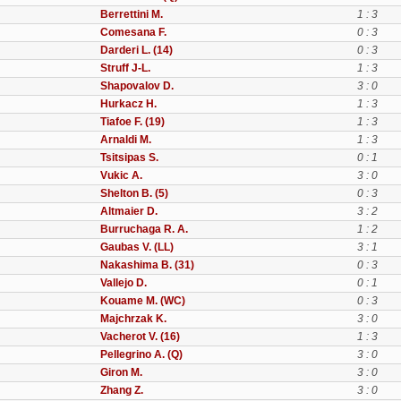
Berrettini M.
1 : 3
Comesana F.
0 : 3
Darderi L. (14)
0 : 3
Struff J-L.
1 : 3
Shapovalov D.
3 : 0
Hurkacz H.
1 : 3
Tiafoe F. (19)
1 : 3
Arnaldi M.
1 : 3
Tsitsipas S.
0 : 1
Vukic A.
3 : 0
Shelton B. (5)
0 : 3
Altmaier D.
3 : 2
Burruchaga R. A.
1 : 2
Gaubas V. (LL)
3 : 1
Nakashima B. (31)
0 : 3
Vallejo D.
0 : 1
Kouame M. (WC)
0 : 3
Majchrzak K.
3 : 0
Vacherot V. (16)
1 : 3
Pellegrino A. (Q)
3 : 0
Giron M.
3 : 0
Zhang Z.
3 : 0