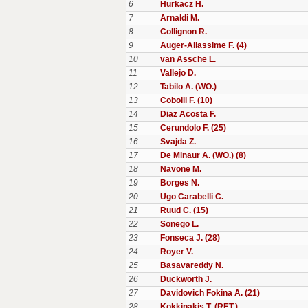
6
Hurkacz H.
7
Arnaldi M.
8
Collignon R.
9
Auger-Aliassime F. (4)
10
van Assche L.
11
Vallejo D.
12
Tabilo A. (WO.)
13
Cobolli F. (10)
14
Diaz Acosta F.
15
Cerundolo F. (25)
16
Svajda Z.
17
De Minaur A. (WO.) (8)
18
Navone M.
19
Borges N.
20
Ugo Carabelli C.
21
Ruud C. (15)
22
Sonego L.
23
Fonseca J. (28)
24
Royer V.
25
Basavareddy N.
26
Duckworth J.
27
Davidovich Fokina A. (21)
28
Kokkinakis T. (RET.)