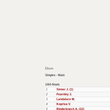
Draw
Singles - Main
1/64-finals
1
Sinner J. (1)
2
Fearnley J.
3
Landaluce M.
4
Kopriva V.
5
Rinderknech A. (22)