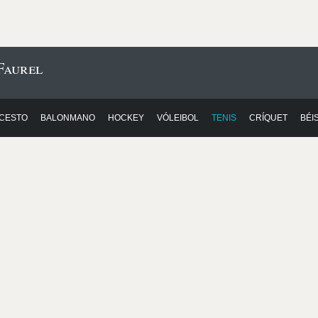
Faurel
CESTO
BALONMANO
HOCKEY
VÓLEIBOL
TENIS
CRÍQUET
BÉI