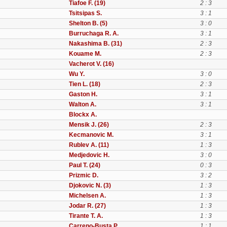
Tiafoe F. (19)
2 : 3
Tsitsipas S.
3 : 1
Shelton B. (5)
3 : 0
Burruchaga R. A.
3 : 1
Nakashima B. (31)
2 : 3
Kouame M.
2 : 3
Vacherot V. (16)
Wu Y.
3 : 0
Tien L. (18)
2 : 3
Gaston H.
3 : 1
Walton A.
3 : 1
Blockx A.
Mensik J. (26)
2 : 3
Kecmanovic M.
3 : 1
Rublev A. (11)
1 : 3
Medjedovic H.
3 : 0
Paul T. (24)
0 : 3
Prizmic D.
3 : 2
Djokovic N. (3)
1 : 3
Michelsen A.
1 : 3
Jodar R. (27)
1 : 3
Tirante T. A.
1 : 3
Carreno-Busta P.
1 : 1