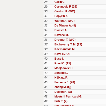
28
Garin C.
29
Cerundolo F. (25)
30
Gaston H. (WC)
31
Popyrin A.
32
Walton A. (WC)
33
De Minaur A. (8)
34
Blockx A.
35
Navone M.
36
Droguet T. (WC)
37
Etcheverry T. M. (23)
38
Kecmanovic M.
39
Nava E. (Q)
40
Buse I.
41
Ruud C. (15)
42
Medjedovic H.
43
Sonego L.
44
Hijikata R.
45
Fonseca J. (28)
46
Zheng M. (Q)
47
Dellien H. (Q)
48
Mpetshi Perricard G.
49
Fritz T. (7)