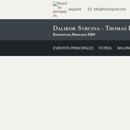
español
info@live2sport.com
Dalibor Svrcina - Thomas 
Estadísticas, Resultado H2H
EVENTOS PRINCIPALES
FÚTBOL
BALON