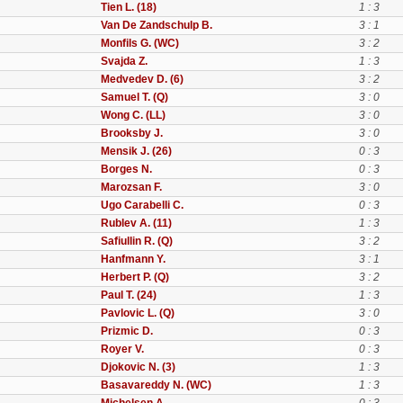
Tien L. (18)
1 : 3
Van De Zandschulp B.
3 : 1
Monfils G. (WC)
3 : 2
Svajda Z.
1 : 3
Medvedev D. (6)
3 : 2
Samuel T. (Q)
3 : 0
Wong C. (LL)
3 : 0
Brooksby J.
3 : 0
Mensik J. (26)
0 : 3
Borges N.
0 : 3
Marozsan F.
3 : 0
Ugo Carabelli C.
0 : 3
Rublev A. (11)
1 : 3
Safiullin R. (Q)
3 : 2
Hanfmann Y.
3 : 1
Herbert P. (Q)
3 : 2
Paul T. (24)
1 : 3
Pavlovic L. (Q)
3 : 0
Prizmic D.
0 : 3
Royer V.
0 : 3
Djokovic N. (3)
1 : 3
Basavareddy N. (WC)
1 : 3