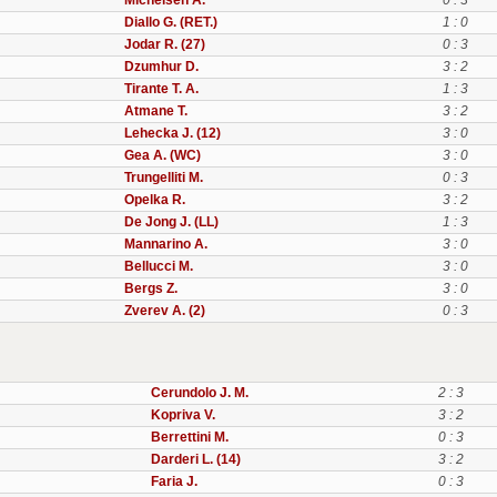
Michelsen A.
0 : 3
Diallo G. (RET.)
1 : 0
Jodar R. (27)
0 : 3
Dzumhur D.
3 : 2
Tirante T. A.
1 : 3
Atmane T.
3 : 2
Lehecka J. (12)
3 : 0
Gea A. (WC)
3 : 0
Trungelliti M.
0 : 3
Opelka R.
3 : 2
De Jong J. (LL)
1 : 3
Mannarino A.
3 : 0
Bellucci M.
3 : 0
Bergs Z.
3 : 0
Zverev A. (2)
0 : 3
Cerundolo J. M.
2 : 3
Kopriva V.
3 : 2
Berrettini M.
0 : 3
Darderi L. (14)
3 : 2
Faria J.
0 : 3