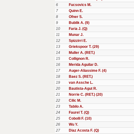
6
Fucsovics M.
7
Quinn E.
8
Ofner S.
9
Bublik A. (9)
10
Faria J. (Q)
11
Munar J.
12
Spizzirri E.
13
Griekspoor T. (29)
14
Muller A. (RET.)
15
Collignon R.
16
Merida Aguilar D.
17
Auger-Aliassime F. (4)
18
Baez S. (RET.)
19
van Assche L.
20
Bautista-Agut R.
21
Norrie C. (RET.) (20)
22
Cilic M.
23
Tabilo A.
24
Faurel T. (Q)
25
Cobolli F. (10)
26
Wu Y.
27
Diaz Acosta F. (Q)