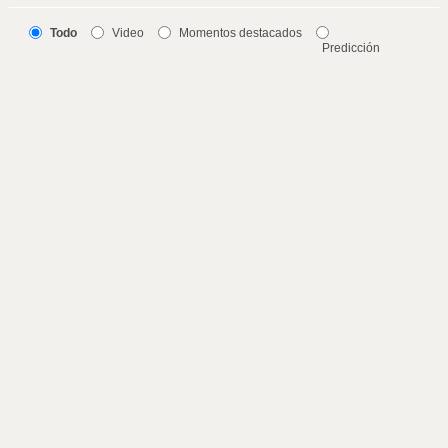
Todo
Video
Momentos destacados
Predicción