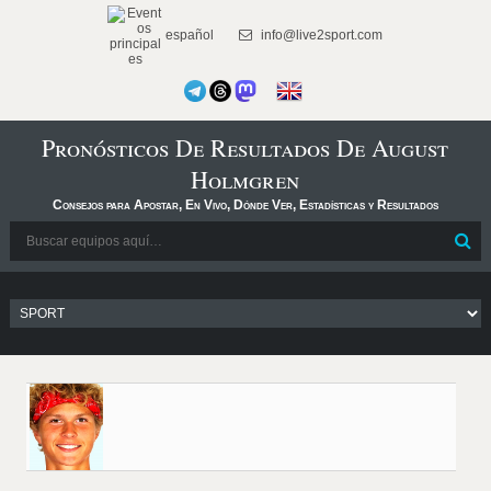
español
info@live2sport.com
Pronósticos De Resultados De August
Holmgren
Consejos para Apostar, En Vivo, Dónde Ver, Estadísticas y Resultados