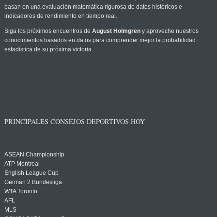
basan en una evaluación matemática rigurosa de datos históricos e
indicadores de rendimiento en tiempo real.
Siga los próximos encuentros de
August Holmgren
y aproveche nuestros
conocimientos basados en datos para comprender mejor la probabilidad
estadística de su próxima victoria.
PRINCIPALES CONSEJOS DEPORTIVOS HOY
ASEAN Championship
ATP Montreal
English League Cup
German 2 Bundesliga
WTA Toronto
AFL
MLS