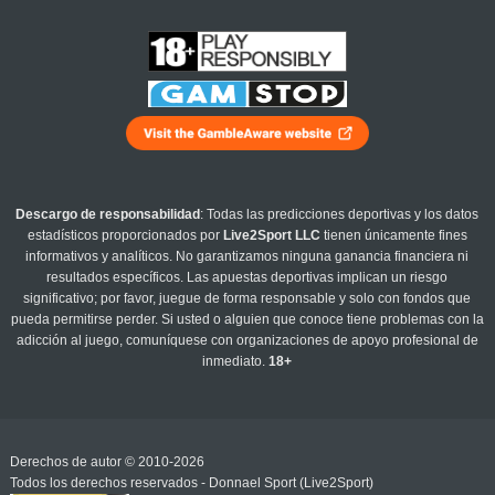
Descargo de responsabilidad
: Todas las predicciones deportivas y los datos
estadísticos proporcionados por
Live2Sport LLC
tienen únicamente fines
informativos y analíticos. No garantizamos ninguna ganancia financiera ni
resultados específicos. Las apuestas deportivas implican un riesgo
significativo; por favor, juegue de forma responsable y solo con fondos que
pueda permitirse perder. Si usted o alguien que conoce tiene problemas con la
adicción al juego, comuníquese con organizaciones de apoyo profesional de
inmediato.
18+
Derechos de autor © 2010-2026
Todos los derechos reservados - Donnael Sport (Live2Sport)