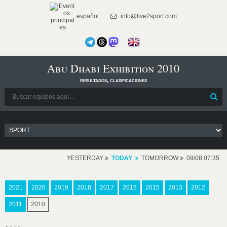
español
info@live2sport.com
Abu Dhabi Exhibition 2010
resultados, clasificaciones
YESTERDAY
TODAY
TOMORROW
09/08 07:35
2021
2020
2019
2018
2017
2016
2015
2013
2012
2011
2010