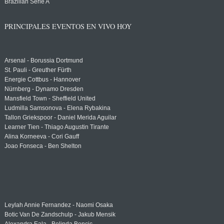
Brazilian Serie A
PRINCIPALES EVENTOS EN VIVO HOY
Arsenal - Borussia Dortmund
St. Pauli - Greuther Fürth
Energie Cottbus - Hannover
Nürnberg - Dynamo Dresden
Mansfield Town - Sheffield United
Ludmilla Samsonova - Elena Rybakina
Tallon Griekspoor - Daniel Merida Aguilar
Learner Tien - Thiago Augustin Tirante
Alina Korneeva - Cori Gauff
Joao Fonseca - Ben Shelton
Leylah Annie Fernandez - Naomi Osaka
Botic Van De Zandschulp - Jakub Mensik