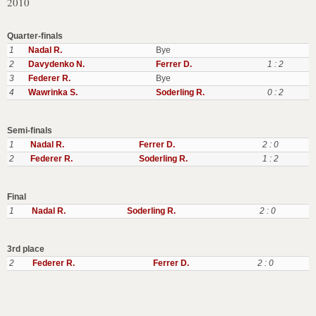
2010
Quarter-finals
1
Nadal R.
Bye
2
Davydenko N.
Ferrer D.
1 : 2
3
Federer R.
Bye
4
Wawrinka S.
Soderling R.
0 : 2
Semi-finals
1
Nadal R.
Ferrer D.
2 : 0
2
Federer R.
Soderling R.
1 : 2
Final
1
Nadal R.
Soderling R.
2 : 0
3rd place
2
Federer R.
Ferrer D.
2 : 0