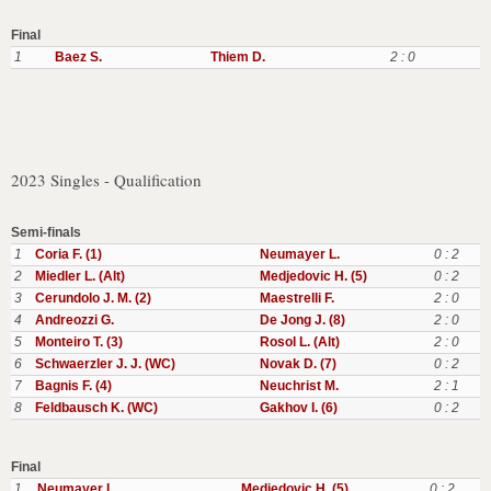
Final
1
Baez S.
Thiem D.
2 : 0
2023 Singles - Qualification
Semi-finals
1
Coria F. (1)
Neumayer L.
0 : 2
2
Miedler L. (Alt)
Medjedovic H. (5)
0 : 2
3
Cerundolo J. M. (2)
Maestrelli F.
2 : 0
4
Andreozzi G.
De Jong J. (8)
2 : 0
5
Monteiro T. (3)
Rosol L. (Alt)
2 : 0
6
Schwaerzler J. J. (WC)
Novak D. (7)
0 : 2
7
Bagnis F. (4)
Neuchrist M.
2 : 1
8
Feldbausch K. (WC)
Gakhov I. (6)
0 : 2
Final
1
Neumayer L.
Medjedovic H. (5)
0 : 2