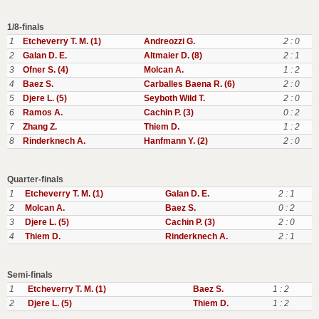
1/8-finals
1
Etcheverry T. M. (1)
Andreozzi G.
2 : 0
2
Galan D. E.
Altmaier D. (8)
2 : 1
3
Ofner S. (4)
Molcan A.
1 : 2
4
Baez S.
Carballes Baena R. (6)
2 : 0
5
Djere L. (5)
Seyboth Wild T.
2 : 0
6
Ramos A.
Cachin P. (3)
0 : 2
7
Zhang Z.
Thiem D.
1 : 2
8
Rinderknech A.
Hanfmann Y. (2)
2 : 0
Quarter-finals
1
Etcheverry T. M. (1)
Galan D. E.
2 : 1
2
Molcan A.
Baez S.
0 : 2
3
Djere L. (5)
Cachin P. (3)
2 : 0
4
Thiem D.
Rinderknech A.
2 : 1
Semi-finals
1
Etcheverry T. M. (1)
Baez S.
1 : 2
2
Djere L. (5)
Thiem D.
1 : 2