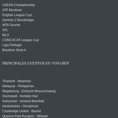
ASEAN Championship
ATP Montreal
English League Cup
German 2 Bundesliga
WTA Toronto
AFL
MLS
CONCACAF League Cup
Liga Portugal
Brazilian Serie A
PRINCIPALES EVENTOS EN VIVO HOY
Thailand - Myanmar
Malaysia - Philippines
Magdeburg - Eintracht Braunschweig
Darmstadt - Holstein Kiel
Karlsruher - Arminia Bielefeld
Heidenheim - Osnabrück
Cambridge United - Barnet
Queens Park Rangers - Millwall