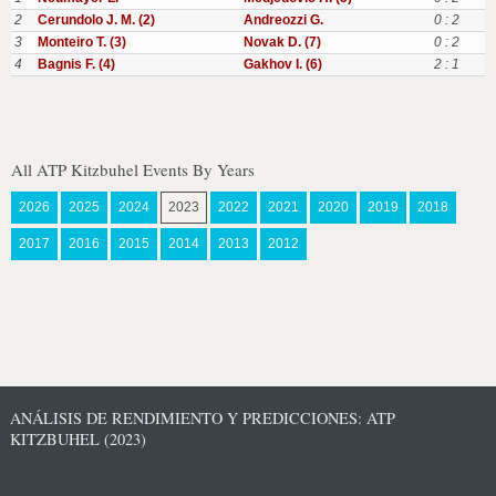
2
Cerundolo J. M. (2)
Andreozzi G.
0 : 2
3
Monteiro T. (3)
Novak D. (7)
0 : 2
4
Bagnis F. (4)
Gakhov I. (6)
2 : 1
All ATP Kitzbuhel Events By Years
2026
2025
2024
2023
2022
2021
2020
2019
2018
2017
2016
2015
2014
2013
2012
ANÁLISIS DE RENDIMIENTO Y PREDICCIONES: ATP
KITZBUHEL (2023)