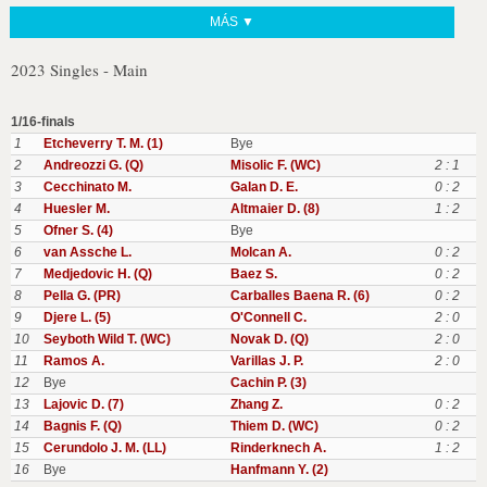
MÁS ▼
2023 Singles - Main
1/16-finals
1
Etcheverry T. M. (1)
Bye
2
Andreozzi G. (Q)
Misolic F. (WC)
2 : 1
3
Cecchinato M.
Galan D. E.
0 : 2
4
Huesler M.
Altmaier D. (8)
1 : 2
5
Ofner S. (4)
Bye
6
van Assche L.
Molcan A.
0 : 2
7
Medjedovic H. (Q)
Baez S.
0 : 2
8
Pella G. (PR)
Carballes Baena R. (6)
0 : 2
9
Djere L. (5)
O'Connell C.
2 : 0
10
Seyboth Wild T. (WC)
Novak D. (Q)
2 : 0
11
Ramos A.
Varillas J. P.
2 : 0
12
Bye
Cachin P. (3)
13
Lajovic D. (7)
Zhang Z.
0 : 2
14
Bagnis F. (Q)
Thiem D. (WC)
0 : 2
15
Cerundolo J. M. (LL)
Rinderknech A.
1 : 2
16
Bye
Hanfmann Y. (2)