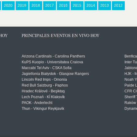
2020
2019
2018
2017
2016
2015
2014
2013
2012
 HOY
PRINCIPALES EVENTOS EN VIVO HOY
Arizona Cardinals - Carolina Panthers
Benfica
KuPS Kuopio - Universitatea Craiova
Inter T
Maccabi Tel Aviv - CSKA Sofia
Jablon
Jagiellonia Białystok - Glasgow Rangers
HJK - M
Lincoln Red Imps - Omonia
Noah Y
Red Bull Salzburg - Paphos
Paide 
Hradec Králové - Beşiktaş
CFR Cl
Lech Poznań - KÍ Klaksvík
Sheriff 
PAOK - Anderlecht
Raków 
Thun - Vikingur Reykjavik
Dynamo