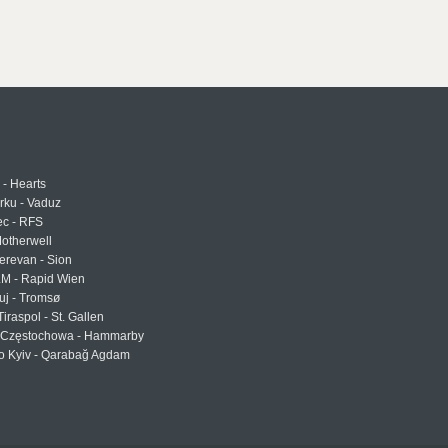
 - Hearts
urku - Vaduz
ec - RFS
otherwell
erevan - Sion
LM - Rapid Wien
uj - Tromsø
Tiraspol - St. Gallen
Częstochowa - Hammarby
 Kyiv - Qarabağ Agdam