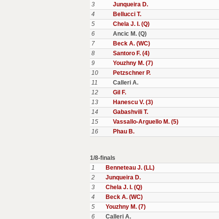
3
Junqueira D.
4
Bellucci T.
5
Chela J. I. (Q)
6
Ancic M. (Q)
7
Beck A. (WC)
8
Santoro F. (4)
9
Youzhny M. (7)
10
Petzschner P.
11
Calleri A.
12
Gil F.
13
Hanescu V. (3)
14
Gabashvili T.
15
Vassallo-Arguello M. (5)
16
Phau B.
1/8-finals
1
Benneteau J. (LL)
2
Junqueira D.
3
Chela J. I. (Q)
4
Beck A. (WC)
5
Youzhny M. (7)
6
Calleri A.