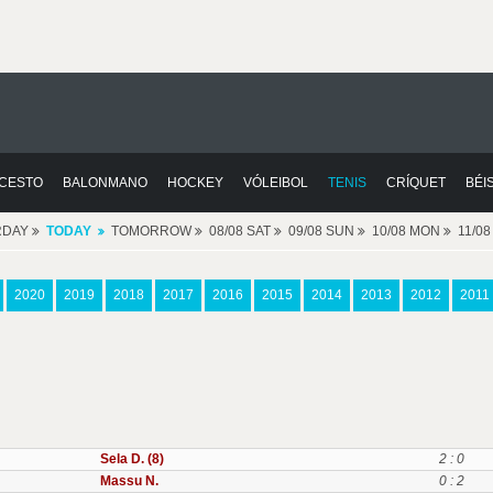
CESTO
BALONMANO
HOCKEY
VÓLEIBOL
TENIS
CRÍQUET
BÉI
RDAY
TODAY
TOMORROW
08/08 SAT
09/08 SUN
10/08 MON
11/0
2020
2019
2018
2017
2016
2015
2014
2013
2012
2011
Sela D. (8)
2 : 0
Massu N.
0 : 2