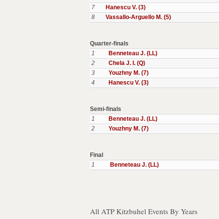
7
Hanescu V. (3)
8
Vassallo-Arguello M. (5)
Quarter-finals
1
Benneteau J. (LL)
2
Chela J. I. (Q)
3
Youzhny M. (7)
4
Hanescu V. (3)
Semi-finals
1
Benneteau J. (LL)
2
Youzhny M. (7)
Final
1
Benneteau J. (LL)
All ATP Kitzbuhel Events By Years