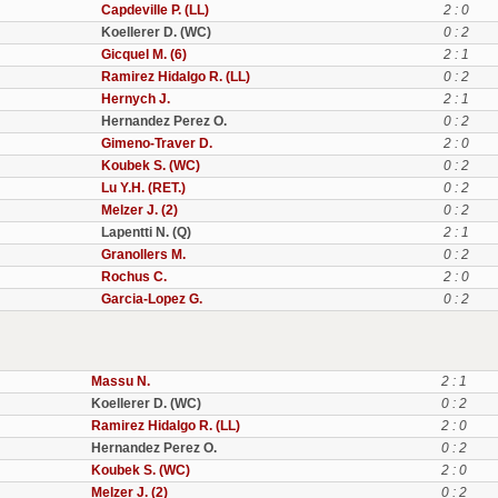
Capdeville P. (LL)
2 : 0
Koellerer D. (WC)
0 : 2
Gicquel M. (6)
2 : 1
Ramirez Hidalgo R. (LL)
0 : 2
Hernych J.
2 : 1
Hernandez Perez O.
0 : 2
Gimeno-Traver D.
2 : 0
Koubek S. (WC)
0 : 2
Lu Y.H. (RET.)
0 : 2
Melzer J. (2)
0 : 2
Lapentti N. (Q)
2 : 1
Granollers M.
0 : 2
Rochus C.
2 : 0
Garcia-Lopez G.
0 : 2
Massu N.
2 : 1
Koellerer D. (WC)
0 : 2
Ramirez Hidalgo R. (LL)
2 : 0
Hernandez Perez O.
0 : 2
Koubek S. (WC)
2 : 0
Melzer J. (2)
0 : 2