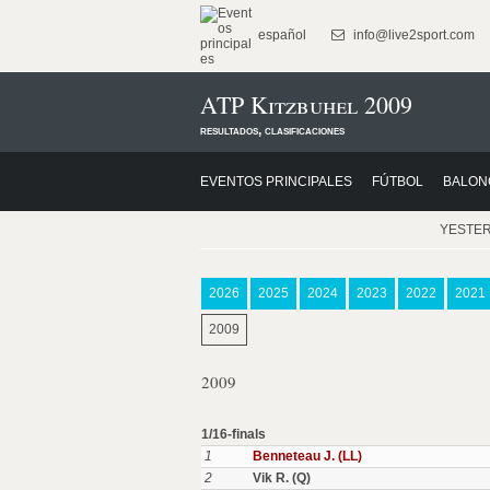
español
info@live2sport.com
ATP Kitzbuhel 2009
resultados, clasificaciones
EVENTOS PRINCIPALES
FÚTBOL
BALON
YESTE
2026
2025
2024
2023
2022
2021
2009
2009
1/16-finals
1
Benneteau J. (LL)
2
Vik R. (Q)