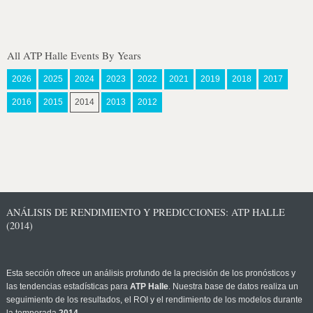
All ATP Halle Events By Years
2026
2025
2024
2023
2022
2021
2019
2018
2017
2016
2015
2014
2013
2012
ANÁLISIS DE RENDIMIENTO Y PREDICCIONES: ATP HALLE
(2014)
Esta sección ofrece un análisis profundo de la precisión de los pronósticos y
las tendencias estadísticas para
ATP Halle
. Nuestra base de datos realiza un
seguimiento de los resultados, el ROI y el rendimiento de los modelos durante