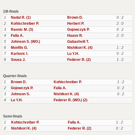
1/8-finals
1
Nadal R. (1)
Brown D.
0 : 2
2
Kohlschreiber P.
Herbert P.
2 : 0
3
Raonic M. (3)
Gojowczyk P.
0 : 2
4
Falla A.
Haase R.
2 : 0
5
Johnson S. (WO.)
Gabashvili T.
6
Monfils G.
Nishikori K. (4)
1 : 2
7
Karlovic I.
Lu Y.H.
0 : 2
8
Sousa J.
Federer R. (2)
1 : 2
Quarter-finals
1
Brown D.
Kohlschreiber P.
1 : 2
2
Gojowczyk P.
Falla A.
0 : 2
3
Johnson S.
Nishikori K. (4)
0 : 2
4
Lu Y.H.
Federer R. (WO.) (2)
Semi-finals
1
Kohlschreiber P.
Falla A.
1 : 2
2
Nishikori K. (4)
Federer R. (2)
0 : 2