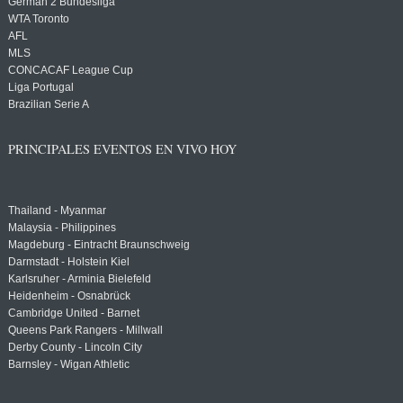
German 2 Bundesliga
WTA Toronto
AFL
MLS
CONCACAF League Cup
Liga Portugal
Brazilian Serie A
PRINCIPALES EVENTOS EN VIVO HOY
Thailand - Myanmar
Malaysia - Philippines
Magdeburg - Eintracht Braunschweig
Darmstadt - Holstein Kiel
Karlsruher - Arminia Bielefeld
Heidenheim - Osnabrück
Cambridge United - Barnet
Queens Park Rangers - Millwall
Derby County - Lincoln City
Barnsley - Wigan Athletic