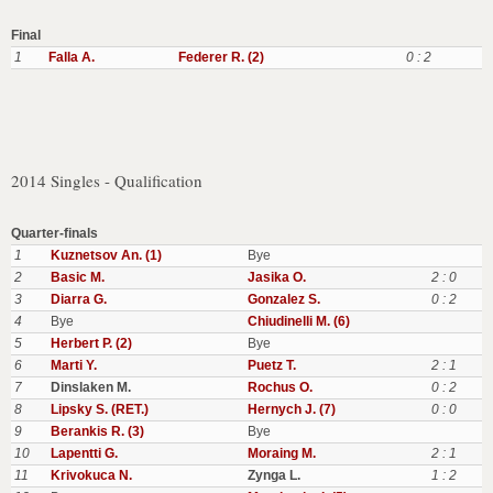
Final
1
Falla A.
Federer R. (2)
0 : 2
2014 Singles - Qualification
Quarter-finals
1
Kuznetsov An. (1)
Bye
2
Basic M.
Jasika O.
2 : 0
3
Diarra G.
Gonzalez S.
0 : 2
4
Bye
Chiudinelli M. (6)
5
Herbert P. (2)
Bye
6
Marti Y.
Puetz T.
2 : 1
7
Dinslaken M.
Rochus O.
0 : 2
8
Lipsky S. (RET.)
Hernych J. (7)
0 : 0
9
Berankis R. (3)
Bye
10
Lapentti G.
Moraing M.
2 : 1
11
Krivokuca N.
Zynga L.
1 : 2