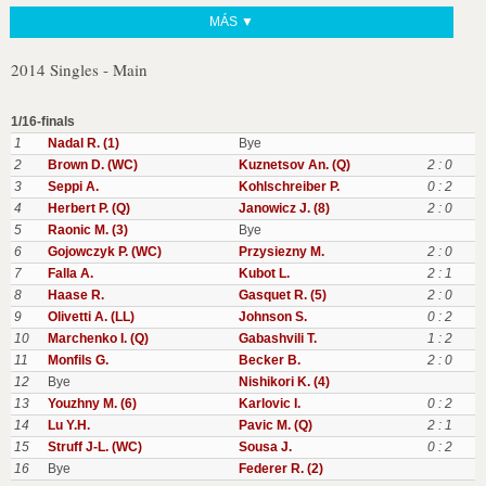
MÁS ▼
2014 Singles - Main
1/16-finals
1
Nadal R. (1)
Bye
2
Brown D. (WC)
Kuznetsov An. (Q)
2 : 0
3
Seppi A.
Kohlschreiber P.
0 : 2
4
Herbert P. (Q)
Janowicz J. (8)
2 : 0
5
Raonic M. (3)
Bye
6
Gojowczyk P. (WC)
Przysiezny M.
2 : 0
7
Falla A.
Kubot L.
2 : 1
8
Haase R.
Gasquet R. (5)
2 : 0
9
Olivetti A. (LL)
Johnson S.
0 : 2
10
Marchenko I. (Q)
Gabashvili T.
1 : 2
11
Monfils G.
Becker B.
2 : 0
12
Bye
Nishikori K. (4)
13
Youzhny M. (6)
Karlovic I.
0 : 2
14
Lu Y.H.
Pavic M. (Q)
2 : 1
15
Struff J-L. (WC)
Sousa J.
0 : 2
16
Bye
Federer R. (2)