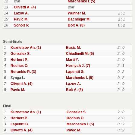
12
Bye
Marchenko I. (5)
13
Olivetti A. (4)
Bye
14
Lazov A.
Wunner M.
2 : 1
15
Pavic M.
Bachinger M.
2 : 1
16
Scholz P.
Bolt A. (8)
0 : 2
Semi-finals
1
Kuznetsov An. (1)
Basic M.
2 : 0
2
Gonzalez S.
Chiudinelli M. (6)
2 : 0
3
Herbert P.
Marti Y.
2 : 0
4
Rochus O.
Hernych J. (7)
2 : 1
5
Berankis R. (3)
Lapentti G.
0 : 2
6
Zynga L.
Marchenko I. (5)
0 : 2
7
Olivetti A. (4)
Lazov A.
2 : 0
8
Pavic M.
Bolt A. (8)
2 : 0
Final
1
Kuznetsov An. (1)
Gonzalez S.
2 : 0
2
Herbert P.
Rochus O.
2 : 0
3
Lapentti G.
Marchenko I. (5)
0 : 2
4
Olivetti A. (4)
Pavic M.
0 : 2