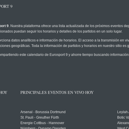
PORT 9
ort 9
. Nuestra plataforma ofrece una lista actualizada de los próximos eventos dep
ionados puedan seguir los horarios y detalles de los partidos en un solo lugar.
rciona datos analíticos e información de horarios. El acceso a la transmisión en v
ciones geográficas. Toda la información de partidos y horarios en nuestro sitio es g
partiendo este calendario de Eurosport 9 y ahorre tiempo buscando información v
 HOY
PRINCIPALES EVENTOS EN VIVO HOY
Arsenal - Borussia Dortmund
Leylah
St. Pauli - Greuther Fürth
Botic V
Energie Cottbus - Hannover
Alexand
Nürnberg - Dynamo Dresden
West C