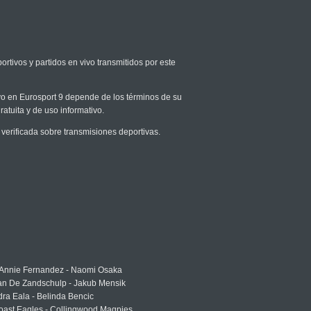
ortivos y partidos en vivo transmitidos por este
ivo en Eurosport 9 depende de los términos de su
ratuita y de uso informativo.
erificada sobre transmisiones deportivas.
 Annie Fernandez - Naomi Osaka
an De Zandschulp - Jakub Mensik
ra Eala - Belinda Bencic
oast Eagles - Collingwood Magpies