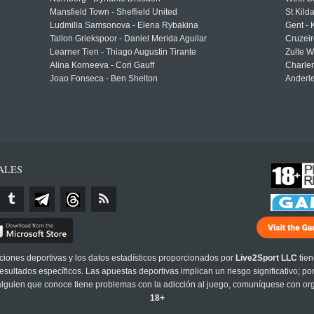
Mansfield Town - Sheffield United
St Kild
Ludmilla Samsonova - Elena Rybakina
Gent -
Tallon Griekspoor - Daniel Merida Aguilar
Cruzeir
Learner Tien - Thiago Augustin Tirante
Zulte 
Alina Korneeva - Cori Gauff
Charle
Joao Fonseca - Ben Shelton
Anderle
ALES
cciones deportivas y los datos estadísticos proporcionados por
Live2Sport LLC
tien
sultados específicos. Las apuestas deportivas implican un riesgo significativo; po
 alguien que conoce tiene problemas con la adicción al juego, comuníquese con or
18+