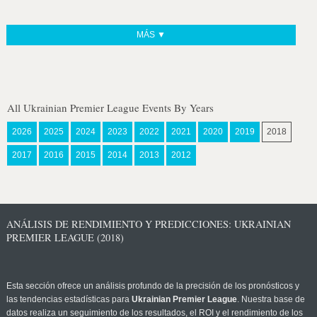
MÁS ▼
All Ukrainian Premier League Events By Years
2026
2025
2024
2023
2022
2021
2020
2019
2018
2017
2016
2015
2014
2013
2012
ANÁLISIS DE RENDIMIENTO Y PREDICCIONES: UKRAINIAN
PREMIER LEAGUE (2018)
Esta sección ofrece un análisis profundo de la precisión de los pronósticos y
las tendencias estadísticas para
Ukrainian Premier League
. Nuestra base de
datos realiza un seguimiento de los resultados, el ROI y el rendimiento de los