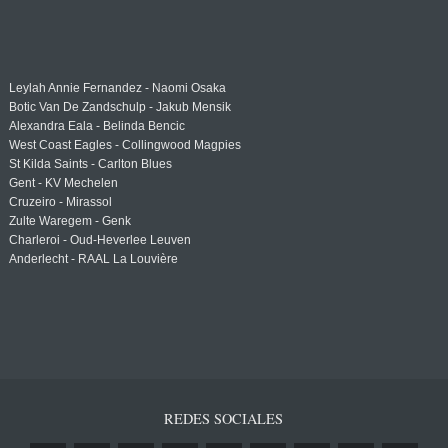
Leylah Annie Fernandez - Naomi Osaka
Botic Van De Zandschulp - Jakub Mensik
Alexandra Eala - Belinda Bencic
West Coast Eagles - Collingwood Magpies
St Kilda Saints - Carlton Blues
Gent - KV Mechelen
Cruzeiro - Mirassol
Zulte Waregem - Genk
Charleroi - Oud-Heverlee Leuven
Anderlecht - RAAL La Louvière
REDES SOCIALES