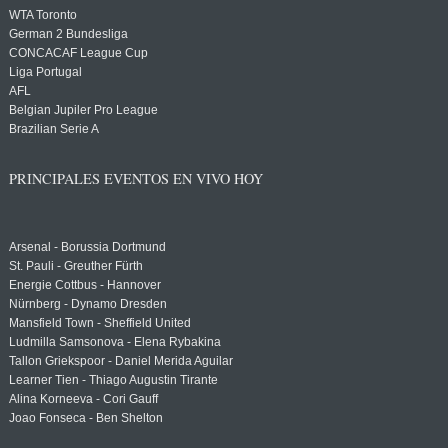
WTA Toronto
German 2 Bundesliga
CONCACAF League Cup
Liga Portugal
AFL
Belgian Jupiler Pro League
Brazilian Serie A
PRINCIPALES EVENTOS EN VIVO HOY
Arsenal - Borussia Dortmund
St. Pauli - Greuther Fürth
Energie Cottbus - Hannover
Nürnberg - Dynamo Dresden
Mansfield Town - Sheffield United
Ludmilla Samsonova - Elena Rybakina
Tallon Griekspoor - Daniel Merida Aguilar
Learner Tien - Thiago Augustin Tirante
Alina Korneeva - Cori Gauff
Joao Fonseca - Ben Shelton