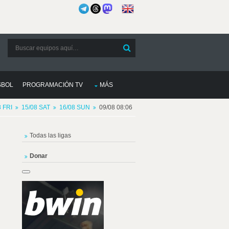
SBOL
PROGRAMACIÓN TV
MÁS
8 FRI
15/08 SAT
16/08 SUN
09/08 08:06
Todas las ligas
Donar