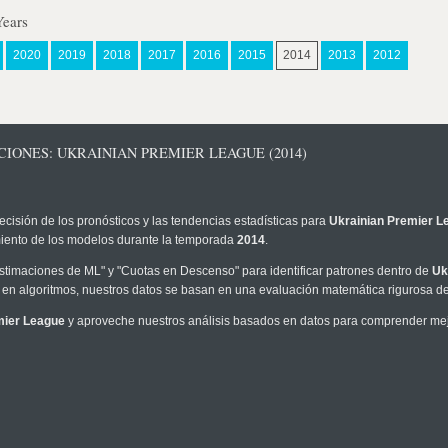
Years
2020
2019
2018
2017
2016
2015
2014
2013
2012
CIONES: UKRAINIAN PREMIER LEAGUE (2014)
ecisión de los pronósticos y las tendencias estadísticas para
Ukrainian Premier L
imiento de los modelos durante la temporada
2014
.
timaciones de ML" y "Cuotas en Descenso" para identificar patrones dentro de
Uk
en algoritmos, nuestros datos se basan en una evaluación matemática rigurosa de 
mier League
y aproveche nuestros análisis basados en datos para comprender mejor