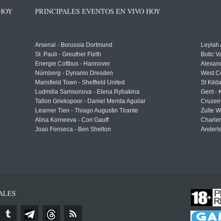
 HOY
PRINCIPALES EVENTOS EN VIVO HOY
Arsenal - Borussia Dortmund
Leylah
St. Pauli - Greuther Fürth
Botic V
Energie Cottbus - Hannover
Alexand
Nürnberg - Dynamo Dresden
West C
Mansfield Town - Sheffield United
St Kild
Ludmilla Samsonova - Elena Rybakina
Gent -
Tallon Griekspoor - Daniel Merida Aguilar
Cruzeir
Learner Tien - Thiago Augustin Tirante
Zulte 
Alina Korneeva - Cori Gauff
Charle
Joao Fonseca - Ben Shelton
Anderle
ALES