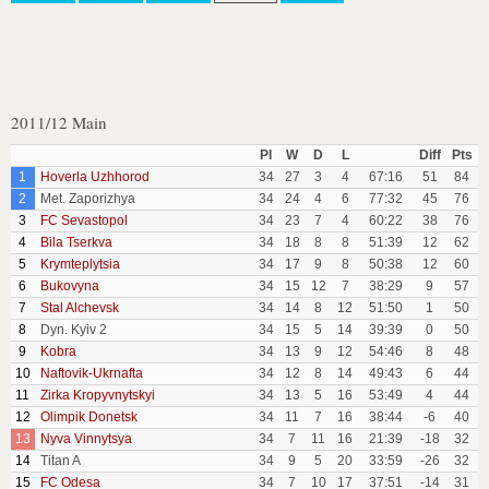
2011/12 Main
Pl
W
D
L
Diff
Pts
1
Hoverla Uzhhorod
34
27
3
4
67:16
51
84
2
Met. Zaporizhya
34
24
4
6
77:32
45
76
3
FC Sevastopol
34
23
7
4
60:22
38
76
4
Bila Tserkva
34
18
8
8
51:39
12
62
5
Krymteplytsia
34
17
9
8
50:38
12
60
6
Bukovyna
34
15
12
7
38:29
9
57
7
Stal Alchevsk
34
14
8
12
51:50
1
50
8
Dyn. Kyiv 2
34
15
5
14
39:39
0
50
9
Kobra
34
13
9
12
54:46
8
48
10
Naftovik-Ukrnafta
34
12
8
14
49:43
6
44
11
Zirka Kropyvnytskyi
34
13
5
16
53:49
4
44
12
Olimpik Donetsk
34
11
7
16
38:44
-6
40
13
Nyva Vinnytsya
34
7
11
16
21:39
-18
32
14
Titan A
34
9
5
20
33:59
-26
32
15
FC Odesa
34
7
10
17
37:51
-14
31