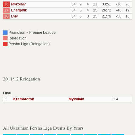
16
Mykolaiv
34
9
4
21
33:51
-18
28
17
Energetik
34
5
4
25
26:72
-46
19
18
Lviv
34
6
3
25
21:79
-58
18
Promotion ~ Premier League
Relegation
Persha Liga (Relegation)
2011/12 Relegation
Final
1
Kramatorsk
Mykolaiv
3 : 4
All Ukrainian Persha Liga Events By Years