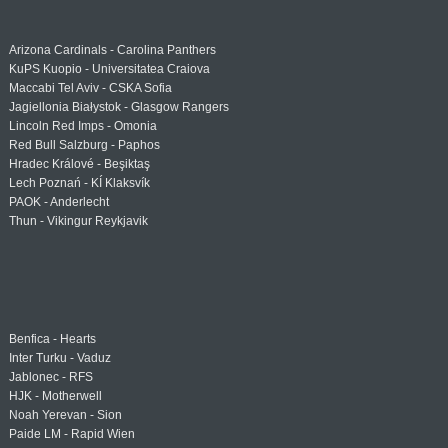
Arizona Cardinals - Carolina Panthers
KuPS Kuopio - Universitatea Craiova
Maccabi Tel Aviv - CSKA Sofia
Jagiellonia Białystok - Glasgow Rangers
Lincoln Red Imps - Omonia
Red Bull Salzburg - Paphos
Hradec Králové - Beşiktaş
Lech Poznań - KÍ Klaksvík
PAOK - Anderlecht
Thun - Vikingur Reykjavik
Benfica - Hearts
Inter Turku - Vaduz
Jablonec - RFS
HJK - Motherwell
Noah Yerevan - Sion
Paide LM - Rapid Wien