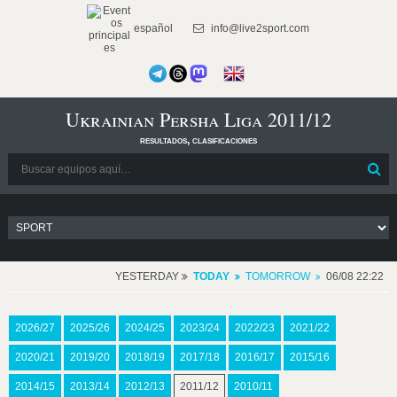
español
info@live2sport.com
Ukrainian Persha Liga 2011/12
resultados, clasificaciones
YESTERDAY
TODAY
TOMORROW
06/08 22:22
2026/27
2025/26
2024/25
2023/24
2022/23
2021/22
2020/21
2019/20
2018/19
2017/18
2016/17
2015/16
2014/15
2013/14
2012/13
2011/12
2010/11