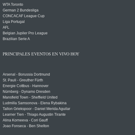
WTA Toronto
German 2 Bundesliga
CONCACAF League Cup
Liga Portugal
AFL
Belgian Jupiler Pro League
Brazilian Serie A
PRINCIPALES EVENTOS EN VIVO HOY
Arsenal - Borussia Dortmund
St. Pauli - Greuther Fürth
Energie Cottbus - Hannover
Nürnberg - Dynamo Dresden
Mansfield Town - Sheffield United
Ludmilla Samsonova - Elena Rybakina
Tallon Griekspoor - Daniel Merida Aguilar
Learner Tien - Thiago Augustin Tirante
Alina Korneeva - Cori Gauff
Joao Fonseca - Ben Shelton