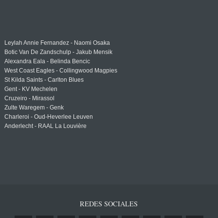
Leylah Annie Fernandez - Naomi Osaka
Botic Van De Zandschulp - Jakub Mensik
Alexandra Eala - Belinda Bencic
West Coast Eagles - Collingwood Magpies
St Kilda Saints - Carlton Blues
Gent - KV Mechelen
Cruzeiro - Mirassol
Zulte Waregem - Genk
Charleroi - Oud-Heverlee Leuven
Anderlecht - RAAL La Louvière
REDES SOCIALES