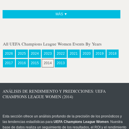
MÁS ▼
All UEFA Champions League Women Events By Years
2026
2025
2024
2023
2022
2021
2020
2019
2018
2017
2016
2015
2014
2013
ANÁLISIS DE RENDIMIENTO Y PREDICCIONES: UEFA
CHAMPIONS LEAGUE WOMEN (2014)
Esta sección ofrece un análisis profundo de la precisión de los pronósticos y
las tendencias estadísticas para
UEFA Champions League Women
. Nuestra
base de datos realiza un seguimiento de los resultados, el ROI y el rendimiento