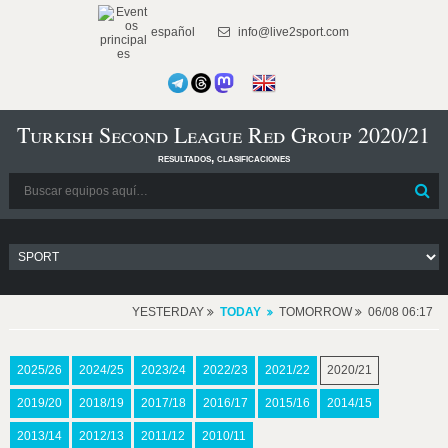
español
info@live2sport.com
Turkish Second League Red Group 2020/21
resultados, clasificaciones
YESTERDAY
TODAY
TOMORROW
06/08 06:17
2025/26
2024/25
2023/24
2022/23
2021/22
2020/21
2019/20
2018/19
2017/18
2016/17
2015/16
2014/15
2013/14
2012/13
2011/12
2010/11