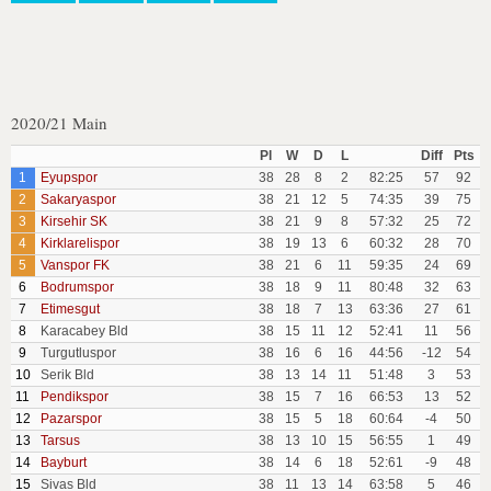
2020/21 Main
Pl
W
D
L
Diff
Pts
1
Eyupspor
38
28
8
2
82:25
57
92
2
Sakaryaspor
38
21
12
5
74:35
39
75
3
Kirsehir SK
38
21
9
8
57:32
25
72
4
Kirklarelispor
38
19
13
6
60:32
28
70
5
Vanspor FK
38
21
6
11
59:35
24
69
6
Bodrumspor
38
18
9
11
80:48
32
63
7
Etimesgut
38
18
7
13
63:36
27
61
8
Karacabey Bld
38
15
11
12
52:41
11
56
9
Turgutluspor
38
16
6
16
44:56
-12
54
10
Serik Bld
38
13
14
11
51:48
3
53
11
Pendikspor
38
15
7
16
66:53
13
52
12
Pazarspor
38
15
5
18
60:64
-4
50
13
Tarsus
38
13
10
15
56:55
1
49
14
Bayburt
38
14
6
18
52:61
-9
48
15
Sivas Bld
38
11
13
14
63:58
5
46