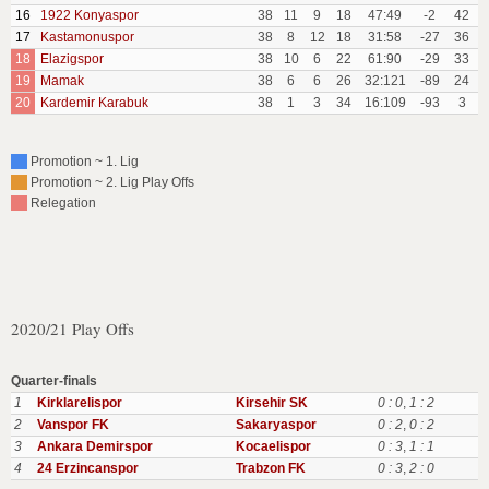
16
1922 Konyaspor
38
11
9
18
47:49
-2
42
17
Kastamonuspor
38
8
12
18
31:58
-27
36
18
Elazigspor
38
10
6
22
61:90
-29
33
19
Mamak
38
6
6
26
32:121
-89
24
20
Kardemir Karabuk
38
1
3
34
16:109
-93
3
Promotion ~ 1. Lig
Promotion ~ 2. Lig Play Offs
Relegation
2020/21 Play Offs
Quarter-finals
1
Kirklarelispor
Kirsehir SK
0 : 0
,
1 : 2
2
Vanspor FK
Sakaryaspor
0 : 2
,
0 : 2
3
Ankara Demirspor
Kocaelispor
0 : 3
,
1 : 1
4
24 Erzincanspor
Trabzon FK
0 : 3
,
2 : 0