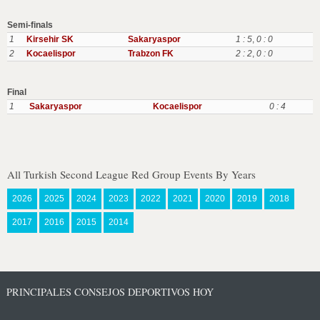
Semi-finals
1
Kirsehir SK
Sakaryaspor
1 : 5
,
0 : 0
2
Kocaelispor
Trabzon FK
2 : 2
,
0 : 0
Final
1
Sakaryaspor
Kocaelispor
0 : 4
All Turkish Second League Red Group Events By Years
2026
2025
2024
2023
2022
2021
2020
2019
2018
2017
2016
2015
2014
PRINCIPALES CONSEJOS DEPORTIVOS HOY