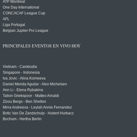
ATP Montreal
One Day International
CONCACAF League Cup
AFL
Liga Portugal
Belgian Jupiler Pro League
PRINCIPALES EVENTOS EN VIVO HOY
Vietnam - Cambodia
Singapore - Indonesia
Iva Jovic - Alina Korneeva
Daniel Merida Aguilar - Alex Michelsen
Ann Li - Elena Rybakina
Tallon Griekspoor - Matteo Arnaldi
Zizou Bergs - Ben Shelton
Mirra Andreeva - Leylah Annie Fernandez
Botic Van De Zandschulp - Hubert Hurkacz
Bochum - Hertha Berlin