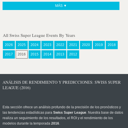
MÁS ▼
All Swiss Super League Events By Years
2026
2025
2024
2023
2022
2021
2020
2019
2018
2017
2016
2015
2014
2013
2012
ANÁLISIS DE RENDIMIENTO Y PREDICCIONES: SWISS SUPER
LEAGUE (2016)
Esta sección ofrece un análisis profundo de la precisión de los pronósticos y
las tendencias estadísticas para
Swiss Super League
. Nuestra base de datos
realiza un seguimiento de los resultados, el ROI y el rendimiento de los
modelos durante la temporada
2016
.