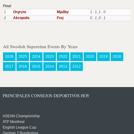
Final
1
Orgryte
Mjallby
1 : 1
,
1 : 0
2
Akropolis
Frej
0 : 1
,
0 : 1
All Swedish Superettan Events By Years
2026
2025
2024
2023
2022
2021
2020
2019
2018
2017
2016
2015
2014
2013
2012
PRINCIPALES CONSEJOS DEPORTIVOS HOY
ASEAN Championship
ATP Montreal
English League Cup
German 2 Bundesliga