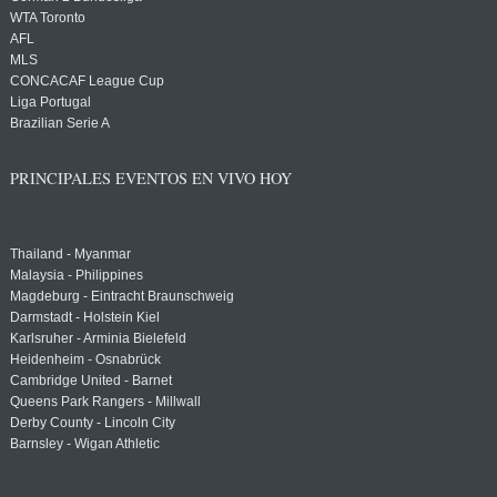
WTA Toronto
AFL
MLS
CONCACAF League Cup
Liga Portugal
Brazilian Serie A
PRINCIPALES EVENTOS EN VIVO HOY
Thailand - Myanmar
Malaysia - Philippines
Magdeburg - Eintracht Braunschweig
Darmstadt - Holstein Kiel
Karlsruher - Arminia Bielefeld
Heidenheim - Osnabrück
Cambridge United - Barnet
Queens Park Rangers - Millwall
Derby County - Lincoln City
Barnsley - Wigan Athletic