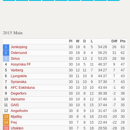
2015 Main
Pl
W
D
L
Diff
Pts
1
Jonkoping
30
19
6
5
54:28
26
63
2
Ostersund
30
18
8
4
56:25
31
62
3
Sirius
30
15
13
2
53:25
28
58
4
Assyriska FF
30
14
5
11
46:37
9
47
5
Varberg
30
12
11
7
34:27
7
47
6
Ljungskile
30
11
10
9
44:37
7
43
7
Syrianska
30
11
10
9
37:30
7
43
8
AFC Eskilstuna
30
10
10
10
43:44
-1
40
9
Degerfors
30
10
8
12
36:38
-2
38
10
Varnamo
30
10
8
12
37:40
-3
38
11
GAIS
30
10
5
15
37:44
-7
35
12
Angelholm
30
8
9
13
31:47
-16
33
13
Mjallby
30
8
6
16
23:43
-20
30
14
Frej
30
7
8
15
22:44
-22
29
15
Utsikten
30
7
5
18
28:56
-28
26