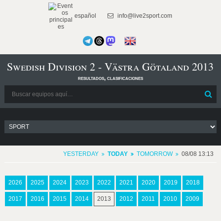
español
info@live2sport.com
Swedish Division 2 - Västra Götaland 2013
resultados, clasificaciones
YESTERDAY
TODAY
TOMORROW
08/08 13:13
2026
2025
2024
2023
2022
2021
2020
2019
2018
2017
2016
2015
2014
2013
2012
2011
2010
2009