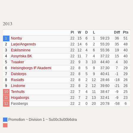
2013
Pl
W
D
L
Diff
Pts
1
Norrby
22
15
6
1
59:23
36
51
2
Larje/Angereds
22
14
6
2
55:20
35
48
3
Eskilsminne
22
12
4
6
55:36
19
40
4
Assyriska BK
22
11
7
4
37:22
15
40
5
Tvaaker
22
9
3
10
44:40
4
30
6
Helsingborgs IF Akademi
22
8
5
9
37:30
7
29
7
Dalstorps
22
8
5
9
40:41
-1
29
8
Raslatts
22
8
2
12
28:46
-18
26
9
Lindome
22
8
2
12
39:60
-21
26
10
Tenhults
22
7
4
11
38:47
-9
25
11
Hogaborgs
22
7
2
13
32:41
-9
23
12
Fassbergs
22
2
0
20
20:78
-58
6
Promotion ~ Division 1 ~ Su00c3u00b6dra