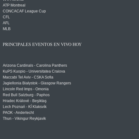
ATP Montreal
CONCACAF League Cup
CFL
AFL
MLB
PRINCIPALES EVENTOS EN VIVO HOY
Arizona Cardinals - Carolina Panthers
KuPS Kuopio - Universitatea Craiova
Maccabi Tel Aviv - CSKA Sofia
Jagiellonia Białystok - Glasgow Rangers
Lincoln Red Imps - Omonia
Red Bull Salzburg - Paphos
Hradec Králové - Beşiktaş
Lech Poznań - KÍ Klaksvík
PAOK - Anderlecht
Thun - Vikingur Reykjavik