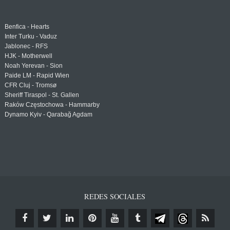
Benfica - Hearts
Inter Turku - Vaduz
Jablonec - RFS
HJK - Motherwell
Noah Yerevan - Sion
Paide LM - Rapid Wien
CFR Cluj - Tromsø
Sheriff Tiraspol - St. Gallen
Raków Częstochowa - Hammarby
Dynamo Kyiv - Qarabağ Agdam
REDES SOCIALES