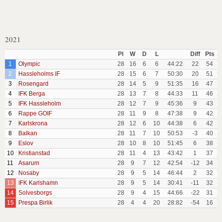
2021
Pl
W
D
L
Diff
Pts
1
Olympic
28
16
6
6
44:22
22
54
2
Hassleholms IF
28
15
6
7
50:30
20
51
3
Rosengard
28
14
5
9
51:35
16
47
4
IFK Berga
28
13
7
8
44:33
11
46
5
IFK Hassleholm
28
12
7
9
45:36
9
43
6
Rappe GOIF
28
11
9
8
47:38
9
42
7
Karlskrona
28
12
6
10
44:38
6
42
8
Balkan
28
11
7
10
50:53
-3
40
9
Eslov
28
10
8
10
51:45
6
38
10
Kristianstad
28
11
4
13
43:42
1
37
11
Asarum
28
9
7
12
42:54
-12
34
12
Nosaby
28
9
5
14
46:44
2
32
13
IFK Karlshamn
28
9
5
14
30:41
-11
32
14
Solvesborgs
28
9
4
15
44:66
-22
31
15
Prespa Birlik
28
4
4
20
28:82
-54
16