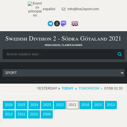
español
info@live2sport.com
Swedish Division 2 - Södra Götaland 2021
resultados, clasificaciones
YESTERDAY
TODAY
TOMORROW
07/08 01:33
2026
2025
2024
2023
2022
2021
2016
2015
2013
2012
2011
2010
2009