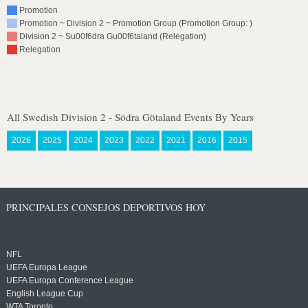
Promotion
Promotion ~ Division 2 ~ Promotion Group (Promotion Group: )
Division 2 ~ Su00f6dra Gu00f6taland (Relegation)
Relegation
All Swedish Division 2 - Södra Götaland Events By Years
2026
2025
2024
2023
2022
2021
2016
2015
PRINCIPALES CONSEJOS DEPORTIVOS HOY
NFL
UEFA Europa League
UEFA Europa Conference League
English League Cup
WTA Toronto