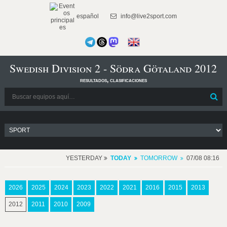
español
info@live2sport.com
Swedish Division 2 - Södra Götaland 2012
resultados, clasificaciones
YESTERDAY
TODAY
TOMORROW
07/08 08:16
2026
2025
2024
2023
2022
2021
2016
2015
2013
2012
2011
2010
2009