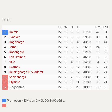
2012
Pl
W
D
L
Diff
Pts
1
Halmia
22
16
3
3
67:20
47
51
2
Tvaaker
22
16
3
3
59:20
39
51
3
Hogaborgs
22
13
5
4
43:33
10
44
4
Torns
22
12
3
7
56:32
24
39
5
Rosengard
22
10
5
7
52:39
13
35
6
Eskilsminne
22
9
6
7
46:38
8
33
7
Nike
22
8
4
10
34:38
-4
28
8
Kvarnby
22
7
3
12
53:46
7
24
9
Helsingborgs IF Akademi
22
7
3
12
40:46
-6
24
10
Solvesborgs
22
7
2
13
33:48
-15
23
11
Olympic
22
5
6
11
37:43
-6
21
12
Klagshamn
22
0
1
21
10:127
-117
1
Promotion ~ Division 1 ~ Su00c3u00b6dra