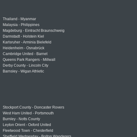
Thailand - Myanmar
Malaysia - Philippines
Magdeburg - Eintracht Braunschweig
Darmstadt - Holstein Kiel
Karlsruher - Arminia Bielefeld
Heidenheim - Osnabrück
Cambridge United - Barnet
Queens Park Rangers - Millwall
Derby County - Lincoln City
Barnsley - Wigan Athletic
Stockport County - Doncaster Rovers
West Ham United - Portsmouth
Burnley - Notts County
Leyton Orient - Oxford United
Fleetwood Town - Chesterfield
Sheffield Wednesday - Bolton Wanderers