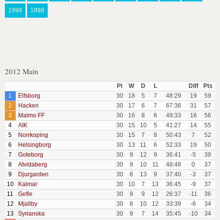
1999
1998
2012 Main
Pl
W
D
L
Diff
Pts
1
Elfsborg
30
18
5
7
48:29
19
59
2
Hacken
30
17
6
7
67:36
31
57
3
Malmo FF
30
16
8
6
49:33
16
56
4
AIK
30
15
10
5
41:27
14
55
5
Norrkoping
30
15
7
8
50:43
7
52
6
Helsingborg
30
13
11
6
52:33
19
50
7
Goteborg
30
9
12
9
36:41
-5
39
8
Atvidaberg
30
9
10
11
48:48
0
37
9
Djurgarden
30
8
13
9
37:40
-3
37
10
Kalmar
30
10
7
13
36:45
-9
37
11
Gefle
30
9
9
12
26:37
-11
36
12
Mjallby
30
8
10
12
33:39
-6
34
13
Syrianska
30
9
7
14
35:45
-10
34