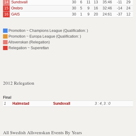
14
Sundsvall
30
6
11
13
35:46
-11
29
15
Orebro
30
5
9
16
32:46
-14
24
16
GAIS
30
1
9
20
24:61
-37
12
Promotion ~ Champions League (Qualification: )
Promotion ~ Europa League (Qualification: )
Allsvenskan (Relegation)
Relegation ~ Superettan
2012 Relegation
Final
1
Halmstad
Sundsvall
3 : 4
,
3 : 0
All Swedish Allsvenskan Events By Years