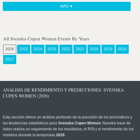
MÁS ▼
All Svenska Cupen Women Events By Years
2026
2025
2024
2023
2022
2021
2020
2019
2018
2017
ANÁLISIS DE RENDIMIENTO Y PREDICCIONES: SVENSKA
CUPEN WOMEN (2026)
Esta sección ofrece un análisis profundo de la precisión de los pronósticos y
las tendencias estadísticas para
Svenska Cupen Women
. Nuestra base de
datos realiza un seguimiento de los resultados, el ROI y el rendimiento de los
modelos durante la temporada
2026
.