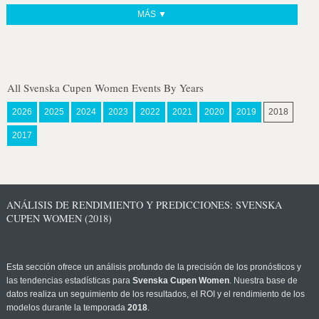
MÁS ▼
All Svenska Cupen Women Events By Years
2026
2025
2024
2023
2022
2021
2020
2019
2018
2017
ANÁLISIS DE RENDIMIENTO Y PREDICCIONES: SVENSKA
CUPEN WOMEN (2018)
Esta sección ofrece un análisis profundo de la precisión de los pronósticos y
las tendencias estadísticas para
Svenska Cupen Women
. Nuestra base de
datos realiza un seguimiento de los resultados, el ROI y el rendimiento de los
modelos durante la temporada
2018
.