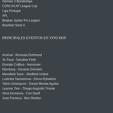
German 2 Bundesliga
CONCACAF League Cup
Liga Portugal
AFL
Belgian Jupiler Pro League
Brazilian Serie A
PRINCIPALES EVENTOS EN VIVO HOY
Arsenal - Borussia Dortmund
St. Pauli - Greuther Fürth
Energie Cottbus - Hannover
Nürnberg - Dynamo Dresden
Mansfield Town - Sheffield United
Ludmilla Samsonova - Elena Rybakina
Tallon Griekspoor - Daniel Merida Aguilar
Learner Tien - Thiago Augustin Tirante
Alina Korneeva - Cori Gauff
Joao Fonseca - Ben Shelton