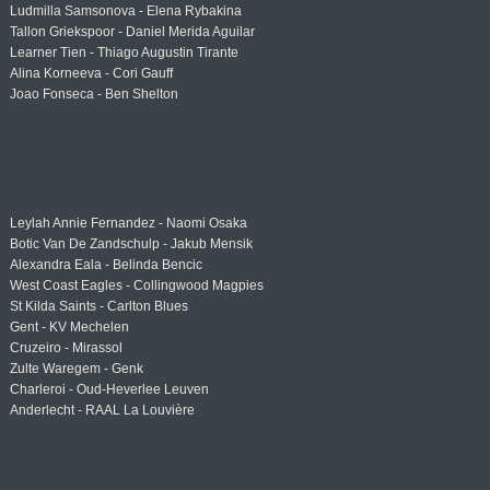
Ludmilla Samsonova - Elena Rybakina
Tallon Griekspoor - Daniel Merida Aguilar
Learner Tien - Thiago Augustin Tirante
Alina Korneeva - Cori Gauff
Joao Fonseca - Ben Shelton
Leylah Annie Fernandez - Naomi Osaka
Botic Van De Zandschulp - Jakub Mensik
Alexandra Eala - Belinda Bencic
West Coast Eagles - Collingwood Magpies
St Kilda Saints - Carlton Blues
Gent - KV Mechelen
Cruzeiro - Mirassol
Zulte Waregem - Genk
Charleroi - Oud-Heverlee Leuven
Anderlecht - RAAL La Louvière