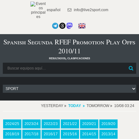
español
info@live2sport.com
Spanish Segunda RFEF Promotion Play Offs
2010/11
resultados, clasificaciones
YESTERDAY
TODAY
TOMORROW
10/08 03:24
2024/25
2023/24
2022/23
2021/22
2020/21
2019/20
2018/19
2017/18
2016/17
2015/16
2014/15
2013/14