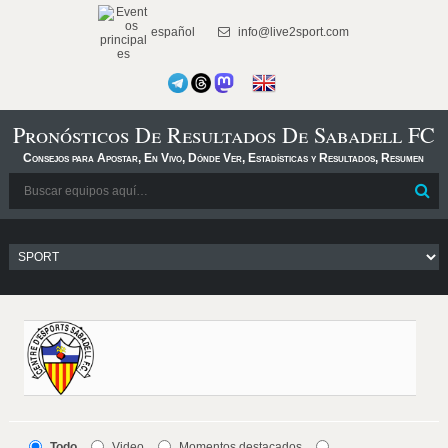
español
info@live2sport.com
Pronósticos De Resultados De Sabadell FC
Consejos para Apostar, En Vivo, Dónde Ver, Estadísticas y Resultados, Resumen
Todo
Video
Momentos destacados