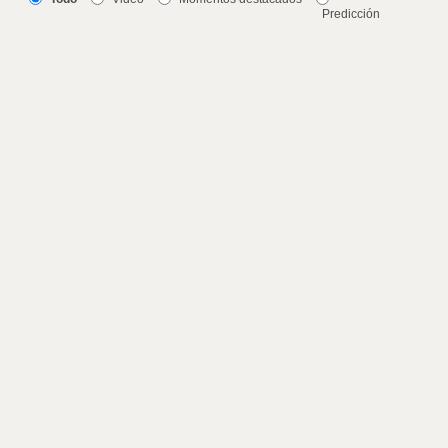
Predicción