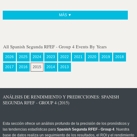
MÁS ▼
All Spanish Segunda RFEF - Group 4 Events By Years
2026
2025
2024
2023
2022
2021
2020
2019
2018
2017
2016
2015
2014
2013
ANÁLISIS DE RENDIMIENTO Y PREDICCIONES: SPANISH
SEGUNDA RFEF - GROUP 4 (2015)
Esta sección ofrece un análisis profundo de la precisión de los pronósticos y
las tendencias estadísticas para
Spanish Segunda RFEF - Group 4
. Nuestra
base de datos realiza un seguimiento de los resultados, el ROI y el rendimiento