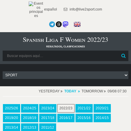
español
info@live2sport.com
Spanish Liga F Women 2022/23
resultados, clasificaciones
YESTERDAY
TODAY
TOMORROW
09/08 07:30
2025/26
2024/25
2023/24
2022/23
2021/22
2020/21
2019/20
2018/19
2017/18
2016/17
2015/16
2014/15
2013/14
2012/13
2011/12