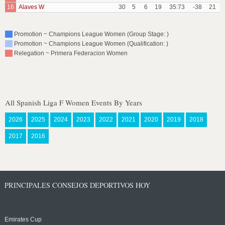
16
Alaves W
30
5
6
19
35:73
-38
21
Promotion ~ Champions League Women (Group Stage: )
Promotion ~ Champions League Women (Qualification: )
Relegation ~ Primera Federacion Women
All Spanish Liga F Women Events By Years
2026
2025
2024
2023
2022
2021
2020
2019
2018
2017
2016
PRINCIPALES CONSEJOS DEPORTIVOS HOY
Emirates Cup