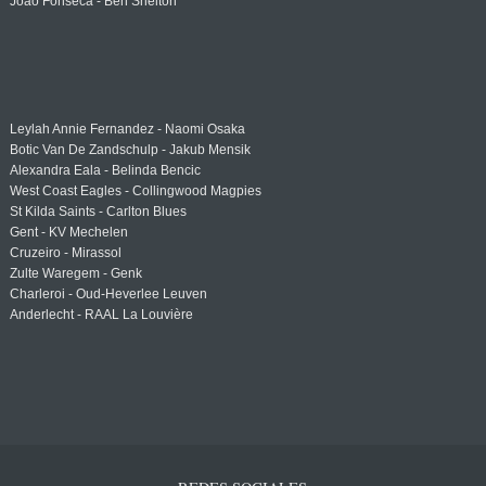
Joao Fonseca - Ben Shelton
Leylah Annie Fernandez - Naomi Osaka
Botic Van De Zandschulp - Jakub Mensik
Alexandra Eala - Belinda Bencic
West Coast Eagles - Collingwood Magpies
St Kilda Saints - Carlton Blues
Gent - KV Mechelen
Cruzeiro - Mirassol
Zulte Waregem - Genk
Charleroi - Oud-Heverlee Leuven
Anderlecht - RAAL La Louvière