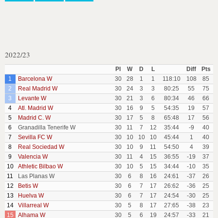
2022/23
Pl
W
D
L
Diff
Pts
1
Barcelona W
30
28
1
1
118:10
108
85
2
Real Madrid W
30
24
3
3
80:25
55
75
3
Levante W
30
21
3
6
80:34
46
66
4
Atl. Madrid W
30
16
9
5
54:35
19
57
5
Madrid C. W
30
17
5
8
65:48
17
56
6
Granadilla Tenerife W
30
11
7
12
35:44
-9
40
7
Sevilla FC W
30
10
10
10
45:44
1
40
8
Real Sociedad W
30
10
9
11
54:50
4
39
9
Valencia W
30
11
4
15
36:55
-19
37
10
Athletic Bilbao W
30
10
5
15
34:44
-10
35
11
Las Planas W
30
6
8
16
24:61
-37
26
12
Betis W
30
6
7
17
26:62
-36
25
13
Huelva W
30
6
7
17
24:54
-30
25
14
Villarreal W
30
5
8
17
27:65
-38
23
15
Alhama W
30
5
6
19
24:57
-33
21