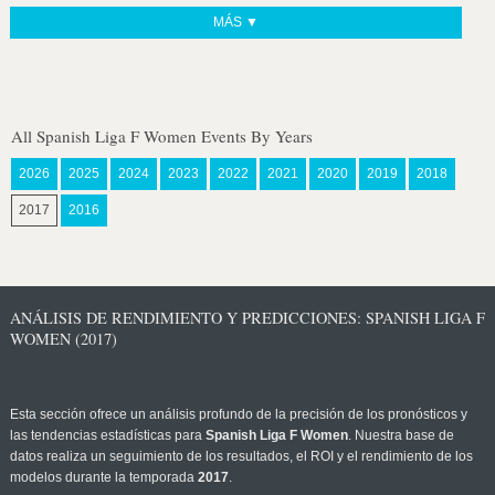
MÁS ▼
All Spanish Liga F Women Events By Years
2026
2025
2024
2023
2022
2021
2020
2019
2018
2017
2016
ANÁLISIS DE RENDIMIENTO Y PREDICCIONES: SPANISH LIGA F
WOMEN (2017)
Esta sección ofrece un análisis profundo de la precisión de los pronósticos y
las tendencias estadísticas para
Spanish Liga F Women
. Nuestra base de
datos realiza un seguimiento de los resultados, el ROI y el rendimiento de los
modelos durante la temporada
2017
.