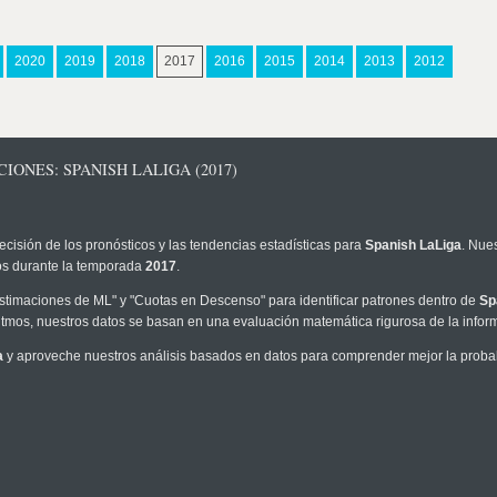
2020
2019
2018
2017
2016
2015
2014
2013
2012
IONES: SPANISH LALIGA (2017)
ecisión de los pronósticos y las tendencias estadísticas para
Spanish LaLiga
. Nue
los durante la temporada
2017
.
timaciones de ML" y "Cuotas en Descenso" para identificar patrones dentro de
Sp
tmos, nuestros datos se basan en una evaluación matemática rigurosa de la infor
a
y aproveche nuestros análisis basados en datos para comprender mejor la probabil