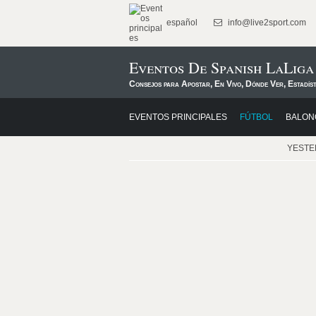
español
info@live2sport.com
Eventos De Spanish LaLiga
Consejos para Apostar, En Vivo, Dónde Ver, Estadís
EVENTOS PRINCIPALES
FÚTBOL
BALON
YEST