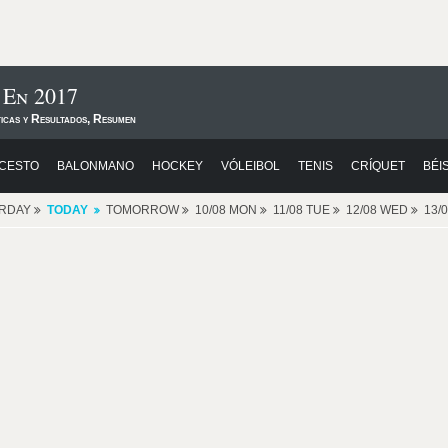
 En 2017
ticas y Resultados, Resumen
CESTO
BALONMANO
HOCKEY
VÓLEIBOL
TENIS
CRÍQUET
BÉI
ERDAY
TODAY
TOMORROW
10/08 MON
11/08 TUE
12/08 WED
13/