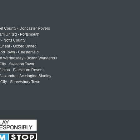
rt County - Doncaster Rovers
am United - Portsmouth
 - Notts County
Orient - Oxford United
od Town - Chesterfield
eld Wednesday - Bolton Wanderers
 City - Swindon Town
Albion - Blackburn Rovers
lexandra - Accrington Stanley
 City - Shrewsbury Town