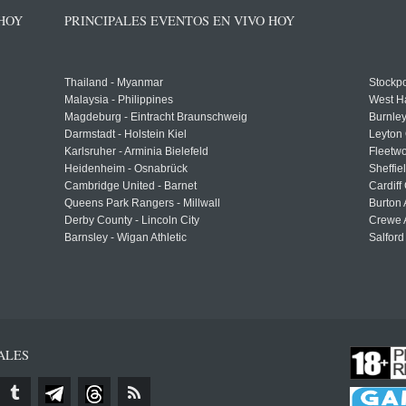
 HOY
PRINCIPALES EVENTOS EN VIVO HOY
Thailand - Myanmar
Stockpo
Malaysia - Philippines
West H
Magdeburg - Eintracht Braunschweig
Burnley
Darmstadt - Holstein Kiel
Leyton 
Karlsruher - Arminia Bielefeld
Fleetwo
Heidenheim - Osnabrück
Sheffi
Cambridge United - Barnet
Cardiff
Queens Park Rangers - Millwall
Burton 
Derby County - Lincoln City
Crewe A
Barnsley - Wigan Athletic
Salford
ALES