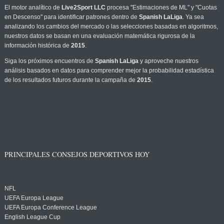
El motor analítico de
Live2Sport LLC
procesa "Estimaciones de ML" y "Cuotas
en Descenso" para identificar patrones dentro de
Spanish LaLiga
. Ya sea
analizando los cambios del mercado o las selecciones basadas en algoritmos,
nuestros datos se basan en una evaluación matemática rigurosa de la
información histórica de
2015
.
Siga los próximos encuentros de
Spanish LaLiga
y aproveche nuestros
análisis basados en datos para comprender mejor la probabilidad estadística
de los resultados futuros durante la campaña de
2015
.
PRINCIPALES CONSEJOS DEPORTIVOS HOY
NFL
UEFA Europa League
UEFA Europa Conference League
English League Cup