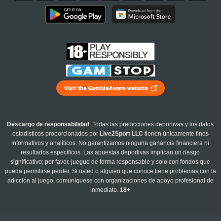
Descargo de responsabilidad
: Todas las predicciones deportivas y los datos
estadísticos proporcionados por
Live2Sport LLC
tienen únicamente fines
informativos y analíticos. No garantizamos ninguna ganancia financiera ni
resultados específicos. Las apuestas deportivas implican un riesgo
significativo; por favor, juegue de forma responsable y solo con fondos que
pueda permitirse perder. Si usted o alguien que conoce tiene problemas con la
adicción al juego, comuníquese con organizaciones de apoyo profesional de
inmediato.
18+