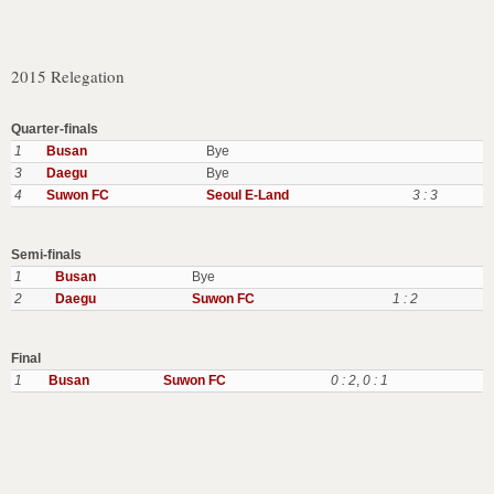
2015 Relegation
Quarter-finals
1
Busan
Bye
3
Daegu
Bye
4
Suwon FC
Seoul E-Land
3 : 3
Semi-finals
1
Busan
Bye
2
Daegu
Suwon FC
1 : 2
Final
1
Busan
Suwon FC
0 : 2
,
0 : 1