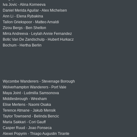
Iva Jovic - Alina Korneeva
Daniel Merida Aguilar - Alex Michelsen
Ann Li - Elena Rybakina
Tallon Griekspoor - Matteo Arnaldi
Zizou Bergs - Ben Shelton
Mirra Andreeva - Leylah Annie Fernandez
Botic Van De Zandschulp - Hubert Hurkacz
Bochum - Hertha Berlin
Wycombe Wanderers - Stevenage Borough
Wolverhampton Wanderers - Port Vale
Maya Joint - Ludmilla Samsonova
Middlesbrough - Wrexham
Elise Mertens - Naomi Osaka
Terence Atmane - Jakub Mensik
Taylor Townsend - Belinda Bencic
Maria Sakkari - Cori Gauff
Casper Ruud - Joao Fonseca
Alexei Popyrin - Thiago Augustin Tirante