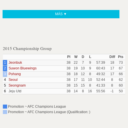
MÁS ▼
2015 Championship Group
Pl
W
D
L
Diff
Pts
1
Jeonbuk
38
22
7
9
57:39
18
73
2
Suwon Bluewings
38
19
10
9
60:43
17
67
3
Pohang
38
18
12
8
49:32
17
66
4
Seoul
38
17
11
10
52:44
8
62
5
Seongnam
38
15
15
8
41:33
8
60
6
Jeju Utd
38
14
8
16
55:56
-1
50
Promotion ~ AFC Champions League
Promotion ~ AFC Champions League (Qualification: )