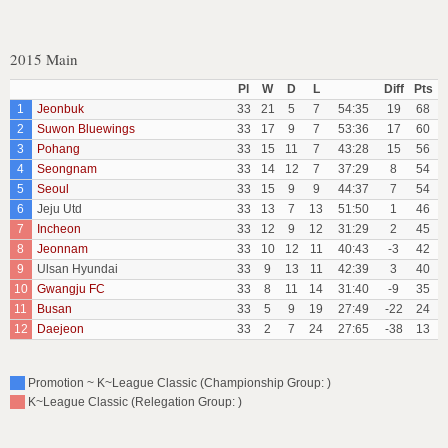
2015 Main
Pl
W
D
L
Diff
Pts
1
Jeonbuk
33
21
5
7
54:35
19
68
2
Suwon Bluewings
33
17
9
7
53:36
17
60
3
Pohang
33
15
11
7
43:28
15
56
4
Seongnam
33
14
12
7
37:29
8
54
5
Seoul
33
15
9
9
44:37
7
54
6
Jeju Utd
33
13
7
13
51:50
1
46
7
Incheon
33
12
9
12
31:29
2
45
8
Jeonnam
33
10
12
11
40:43
-3
42
9
Ulsan Hyundai
33
9
13
11
42:39
3
40
10
Gwangju FC
33
8
11
14
31:40
-9
35
11
Busan
33
5
9
19
27:49
-22
24
12
Daejeon
33
2
7
24
27:65
-38
13
Promotion ~ K~League Classic (Championship Group: )
K~League Classic (Relegation Group: )