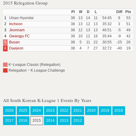
2015 Relegation Group
Pl
W
D
L
Diff
Pts
1
Ulsan Hyundai
38
13
14
11
54:45
9
53
2
Incheon
38
13
12
13
35:32
3
51
3
Jeonnam
38
12
13
13
46:51
-5
49
4
Gwangju FC
38
10
12
16
35:44
-9
42
5
Busan
38
5
11
22
30:55
-25
26
6
Daejeon
38
4
7
27
32:72
-40
19
K~League Classic (Relegation)
Relegation ~ K League Challenge
All South Korean K-League 1 Events By Years
2026
2025
2024
2023
2022
2021
2020
2019
2018
2017
2016
2015
2014
2013
2012