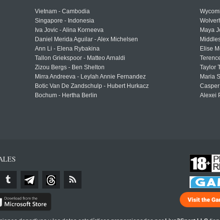
Vietnam - Cambodia
Wycomb
Singapore - Indonesia
Wolver
Iva Jovic - Alina Korneeva
Maya J
Daniel Merida Aguilar - Alex Michelsen
Middle
Ann Li - Elena Rybakina
Elise M
Tallon Griekspoor - Matteo Arnaldi
Terenc
Zizou Bergs - Ben Shelton
Taylor 
Mirra Andreeva - Leylah Annie Fernandez
Maria S
Botic Van De Zandschulp - Hubert Hurkacz
Casper
Bochum - Hertha Berlin
Alexei 
ALES