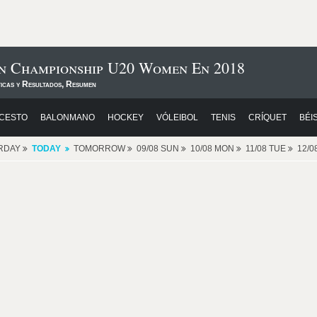
n Championship U20 Women En 2018
ticas y Resultados, Resumen
CESTO
BALONMANO
HOCKEY
VÓLEIBOL
TENIS
CRÍQUET
BÉI
RDAY
TODAY
TOMORROW
09/08 SUN
10/08 MON
11/08 TUE
12/