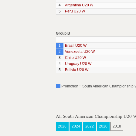
4
Argentina U20 W
5
Peru U20 W
Group B
1
Brazil U20 W
2
Venezuela U20 W
3
Chile U20 W
4
Uruguay U20 W
5
Bolivia U20 W
Promotion ~ South American Championship W
All South American Championship U20 
2026
2024
2022
2020
2018