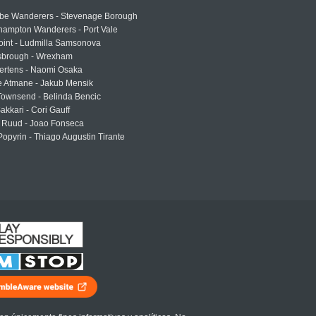
e Wanderers - Stevenage Borough
hampton Wanderers - Port Vale
oint - Ludmilla Samsonova
sbrough - Wrexham
ertens - Naomi Osaka
e Atmane - Jakub Mensik
Townsend - Belinda Bencic
akkari - Cori Gauff
 Ruud - Joao Fonseca
Popyrin - Thiago Augustin Tirante