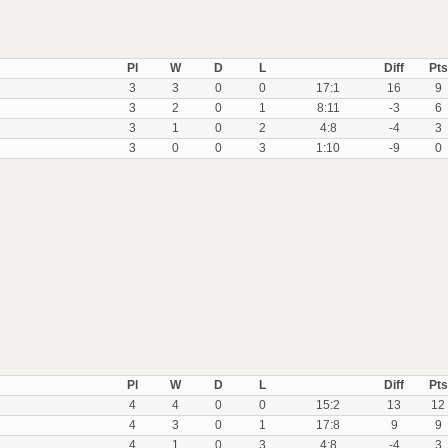
Pl
W
D
L
Diff
Pts
3
3
0
0
17:1
16
9
3
2
0
1
8:11
-3
6
3
1
0
2
4:8
-4
3
3
0
0
3
1:10
-9
0
Pl
W
D
L
Diff
Pts
4
4
0
0
15:2
13
12
4
3
0
1
17:8
9
9
4
1
0
3
4:8
-4
3