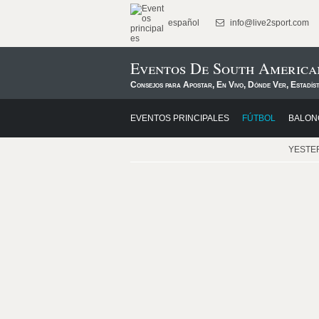
español
info@live2sport.com
Eventos De South America
Consejos para Apostar, En Vivo, Dónde Ver, Estadís
EVENTOS PRINCIPALES
FÚTBOL
BALON
YESTE