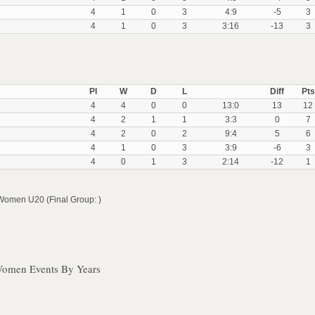
4
1
0
3
4:9
-5
3
4
1
0
3
3:16
-13
3
Pl
W
D
L
Diff
Pts
4
4
0
0
13:0
13
12
4
2
1
1
3:3
0
7
4
2
0
2
9:4
5
6
4
1
0
3
3:9
-6
3
4
0
1
3
2:14
-12
1
omen U20 (Final Group: )
Women Events By Years