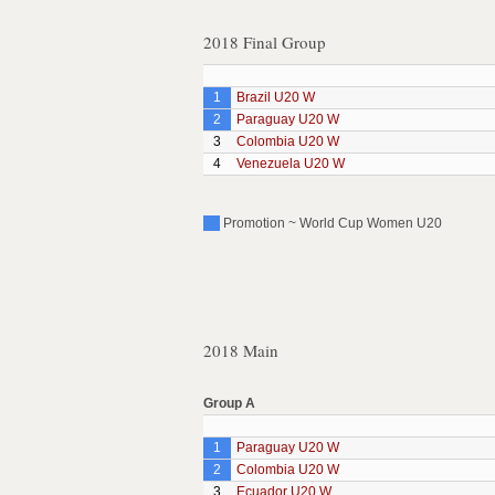
2018 Final Group
1
Brazil U20 W
2
Paraguay U20 W
3
Colombia U20 W
4
Venezuela U20 W
Promotion ~ World Cup Women U20
2018 Main
Group A
1
Paraguay U20 W
2
Colombia U20 W
3
Ecuador U20 W