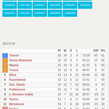
2008/09
2007/08
2006/07
2005/06
2004/05
2003/04
2002/03
2001/02
2000/01
1999/00
1998/99
2015/16
Pl
W
D
L
Diff
Pts
1
Trencin
33
26
3
4
73:28
45
81
2
Slovan Bratislava
33
20
9
4
50:25
25
69
3
Myjava
33
18
6
9
41:33
8
60
4
Trnava
33
16
6
11
49:41
8
54
5
Zilina
33
14
6
13
58:46
12
48
6
Ruzomberok
33
12
9
12
42:41
1
45
7
Dun. Streda
33
12
7
14
38:42
-4
43
8
Podbrezova
33
10
7
16
43:46
-3
37
9
Z. Moravce-Vrable
33
7
10
16
38:57
-19
31
10
Senica
33
7
9
17
30:48
-18
30
11
Michalovce
33
7
8
18
32:55
-23
29