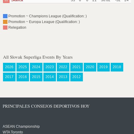
12
Skalica
33
6
6
21
30:62
-32
24
Promotion ~ Champions League (Qualification: )
Promotion ~ Europa League (Qualification: )
Relegation
All Slovak Superliga Events By Years
2026
2025
2024
2023
2022
2021
2020
2019
2018
2017
2016
2015
2014
2013
2012
PRINCIPALES CONSEJOS DEPORTIVOS HOY
ASEAN Championship
WTA Toronto