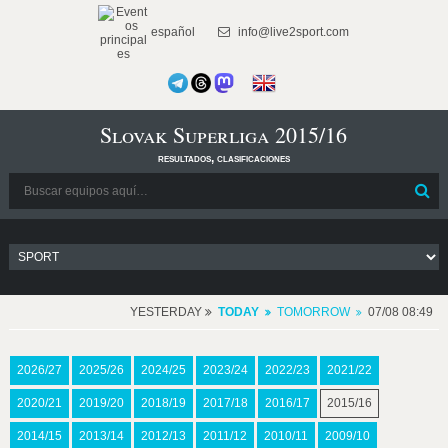
español
info@live2sport.com
Slovak Superliga 2015/16
resultados, clasificaciones
YESTERDAY
TODAY
TOMORROW
07/08 08:49
2026/27
2025/26
2024/25
2023/24
2022/23
2021/22
2020/21
2019/20
2018/19
2017/18
2016/17
2015/16
2014/15
2013/14
2012/13
2011/12
2010/11
2009/10