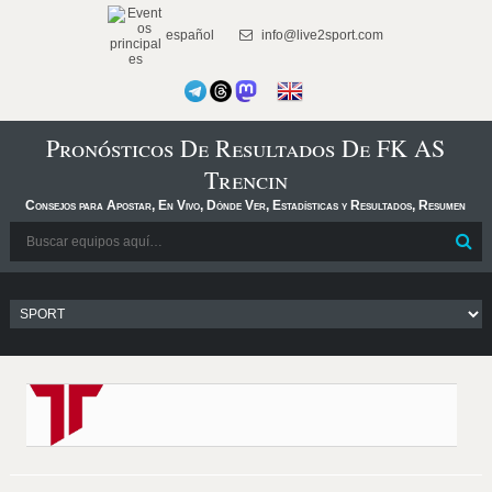
español
info@live2sport.com
Pronósticos De Resultados De FK AS
Trencin
Consejos para Apostar, En Vivo, Dónde Ver, Estadísticas y Resultados, Resumen