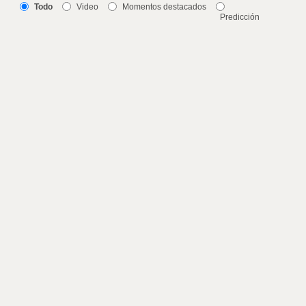
Todo
Video
Momentos destacados
Predicción