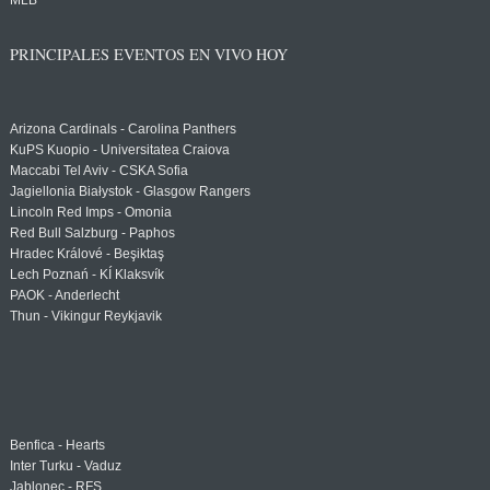
MLB
PRINCIPALES EVENTOS EN VIVO HOY
Arizona Cardinals - Carolina Panthers
KuPS Kuopio - Universitatea Craiova
Maccabi Tel Aviv - CSKA Sofia
Jagiellonia Białystok - Glasgow Rangers
Lincoln Red Imps - Omonia
Red Bull Salzburg - Paphos
Hradec Králové - Beşiktaş
Lech Poznań - KÍ Klaksvík
PAOK - Anderlecht
Thun - Vikingur Reykjavik
Benfica - Hearts
Inter Turku - Vaduz
Jablonec - RFS