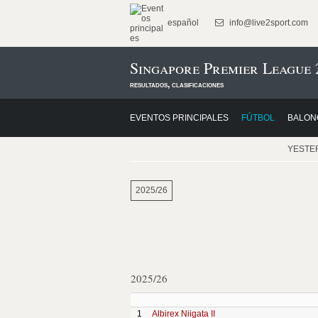
español
info@live2sport.com
Singapore Premier League 
resultados, clasificaciones
EVENTOS PRINCIPALES
FÚTBOL
BALON
YESTE
2025/26
2025/26
1
Albirex Niigata II