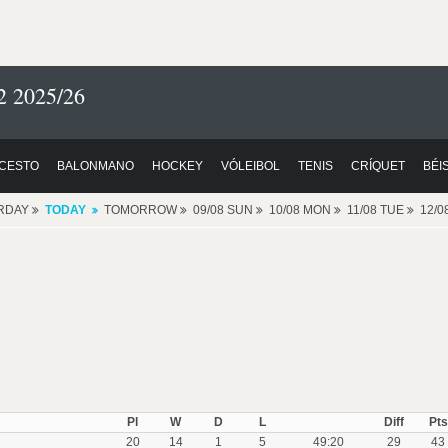
2 2025/26
CESTO
BALONMANO
HOCKEY
VÓLEIBOL
TENIS
CRÍQUET
BÉI
RDAY
TODAY
TOMORROW
09/08 SUN
10/08 MON
11/08 TUE
12/
Pl
W
D
L
Diff
Pts
20
14
1
5
49:20
29
43