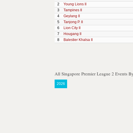
2
Young Lions II
3
Tampines II
4
Geylang II
5
Tanjong P. II
6
Lion City II
7
Hougang II
8
Balestier Khalsa II
All Singapore Premier League 2 Events B
2026