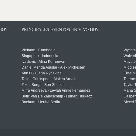
 HOY
PRINCIPALES EVENTOS EN VIVO HOY
Vietnam - Cambodia
Wycomb
Singapore - Indonesia
Wolver
Iva Jovic - Alina Korneeva
Maya J
Daniel Merida Aguilar - Alex Michelsen
Middle
Ann Li - Elena Rybakina
Elise M
Tallon Griekspoor - Matteo Arnaldi
Terenc
Zizou Bergs - Ben Shelton
Taylor 
Mirra Andreeva - Leylah Annie Fernandez
Maria S
Botic Van De Zandschulp - Hubert Hurkacz
Casper
Bochum - Hertha Berlin
Alexei 