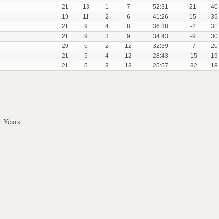
21
13
1
7
52:31
21
40
19
11
2
6
41:26
15
35
21
9
4
8
36:38
-2
31
21
9
3
9
34:43
-9
30
20
6
2
12
32:39
-7
20
21
5
4
12
28:43
-15
19
21
5
3
13
25:57
-32
18
y Years