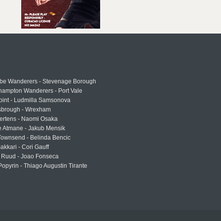
e Wanderers - Stevenage Borough
hampton Wanderers - Port Vale
oint - Ludmilla Samsonova
sbrough - Wrexham
ertens - Naomi Osaka
e Atmane - Jakub Mensik
Townsend - Belinda Bencic
akkari - Cori Gauff
 Ruud - Joao Fonseca
Popyrin - Thiago Augustin Tirante