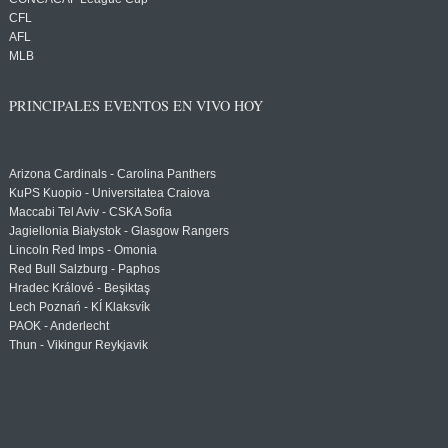
CFL
AFL
MLB
PRINCIPALES EVENTOS EN VIVO HOY
Arizona Cardinals - Carolina Panthers
KuPS Kuopio - Universitatea Craiova
Maccabi Tel Aviv - CSKA Sofia
Jagiellonia Białystok - Glasgow Rangers
Lincoln Red Imps - Omonia
Red Bull Salzburg - Paphos
Hradec Králové - Beşiktaş
Lech Poznań - KÍ Klaksvík
PAOK - Anderlecht
Thun - Vikingur Reykjavik