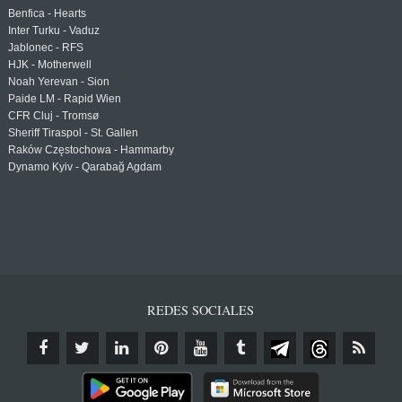
Benfica - Hearts
Inter Turku - Vaduz
Jablonec - RFS
HJK - Motherwell
Noah Yerevan - Sion
Paide LM - Rapid Wien
CFR Cluj - Tromsø
Sheriff Tiraspol - St. Gallen
Raków Częstochowa - Hammarby
Dynamo Kyiv - Qarabağ Agdam
REDES SOCIALES