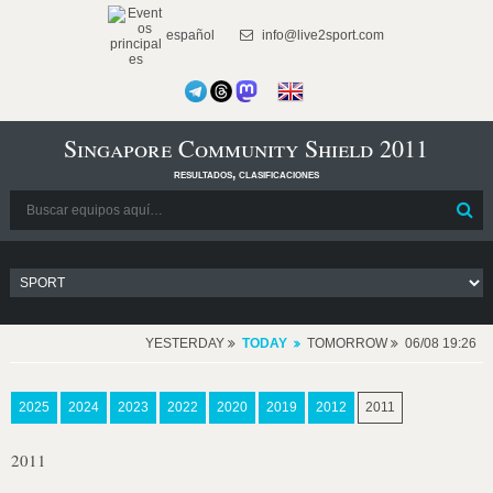
español
info@live2sport.com
Singapore Community Shield 2011
resultados, clasificaciones
YESTERDAY
TODAY
TOMORROW
06/08 19:26
2025
2024
2023
2022
2020
2019
2012
2011
2011