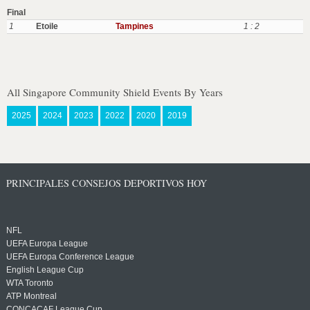
Final
1
Etoile
Tampines
1 : 2
All Singapore Community Shield Events By Years
2025
2024
2023
2022
2020
2019
PRINCIPALES CONSEJOS DEPORTIVOS HOY
NFL
UEFA Europa League
UEFA Europa Conference League
English League Cup
WTA Toronto
ATP Montreal
CONCACAF League Cup