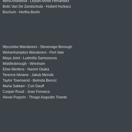
Mirra Andreeva - Leylah Annie Fernandez
Botic Van De Zandschulp - Hubert Hurkacz
Bochum - Hertha Berlin
Wycombe Wanderers - Stevenage Borough
Wolverhampton Wanderers - Port Vale
Maya Joint - Ludmilla Samsonova
Middlesbrough - Wrexham
Elise Mertens - Naomi Osaka
Terence Atmane - Jakub Mensik
Taylor Townsend - Belinda Bencic
Maria Sakkari - Cori Gauff
Casper Ruud - Joao Fonseca
Alexei Popyrin - Thiago Augustin Tirante