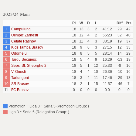
2023/24 Main
Pl
W
D
L
Diff
Pts
1
Campulung
18
13
3
2
41:12
29
42
2
Olimpic Zarnesti
18
12
4
2
55:23
32
40
3
Cetate Rasnov
18
11
4
3
38:19
19
37
4
Kids Tampa Brasov
18
9
6
3
27:15
12
33
5
Odorheiu
18
8
5
5
28:14
14
29
6
Targu Secuiesc
18
5
4
9
16:29
-13
19
7
Sepsi Sf. Gheorghe 2
18
5
1
12
25:33
-8
16
8
V. Onesti
18
4
4
10
26:36
-10
16
9
Tarlungeni
18
3
4
11
17:46
-29
13
10
SR Brasov
18
2
1
15
11:57
-46
7
11
FC Brasov
0
0
0
0
0:0
0
0
Promotion ~ Liga 3 ~ Seria 5 (Promotion Group: )
Liga 3 ~ Seria 5 (Relegation Group: )