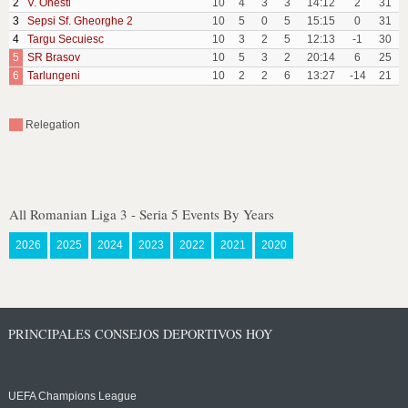
2
V. Onesti
10
4
3
3
14:12
2
31
3
Sepsi Sf. Gheorghe 2
10
5
0
5
15:15
0
31
4
Targu Secuiesc
10
3
2
5
12:13
-1
30
5
SR Brasov
10
5
3
2
20:14
6
25
6
Tarlungeni
10
2
2
6
13:27
-14
21
Relegation
All Romanian Liga 3 - Seria 5 Events By Years
2026
2025
2024
2023
2022
2021
2020
PRINCIPALES CONSEJOS DEPORTIVOS HOY
UEFA Champions League