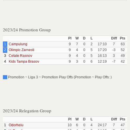
2023/24 Promotion Group
Pl
W
D
L
Diff
Pts
1
Campulung
9
7
0
2
17:10
7
63
2
Olimpic Zarnesti
9
4
0
5
17:20
-3
52
3
Cetate Rasnov
9
4
0
5
16:13
3
49
4
Kids Tampa Brasov
9
3
0
6
12:19
-7
42
Promotion ~ Liga 3 ~ Promotion Play Offs (Promotion ~ Play Offs: )
2023/24 Relegation Group
Pl
W
D
L
Diff
Pts
1
Odorheiu
10
6
0
4
24:17
7
47