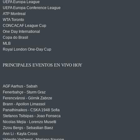
UEFA Europa League
UEFA Europa Conference League
ATP Montreal
WTA Toronto
CONCACAF League Cup
One Day International
Copa do Brasil
MLB
Royal London One-Day Cup
PRINCIPALES EVENTOS EN VIVO HOY
AGF Aarhus - Sabah
Fenerbahçe - Sturm Graz
Ferencvárosi - Górnik Zabrze
Brann - Apollon Limassol
Panathinaikos - CSKA 1948 Sofia
Stefanos Tsitsipas - Joao Fonseca
Nicolas Mejia - Lorenzo Musetti
Zizou Bergs - Sebastian Baez
Ann Li - Kayla Cross
Valentin Vacherot - Mariano Navone