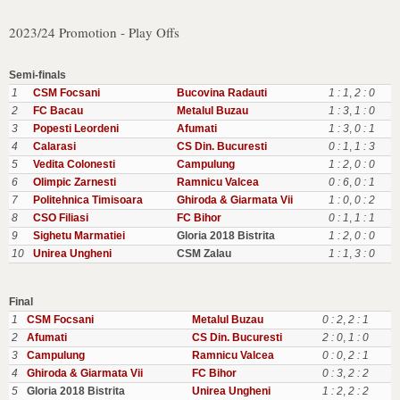
2023/24 Promotion - Play Offs
Semi-finals
1
CSM Focsani
Bucovina Radauti
1 : 1
,
2 : 0
2
FC Bacau
Metalul Buzau
1 : 3
,
1 : 0
3
Popesti Leordeni
Afumati
1 : 3
,
0 : 1
4
Calarasi
CS Din. Bucuresti
0 : 1
,
1 : 3
5
Vedita Colonesti
Campulung
1 : 2
,
0 : 0
6
Olimpic Zarnesti
Ramnicu Valcea
0 : 6
,
0 : 1
7
Politehnica Timisoara
Ghiroda & Giarmata Vii
1 : 0
,
0 : 2
8
CSO Filiasi
FC Bihor
0 : 1
,
1 : 1
9
Sighetu Marmatiei
Gloria 2018 Bistrita
1 : 2
,
0 : 0
10
Unirea Ungheni
CSM Zalau
1 : 1
,
3 : 0
Final
1
CSM Focsani
Metalul Buzau
0 : 2
,
2 : 1
2
Afumati
CS Din. Bucuresti
2 : 0
,
1 : 0
3
Campulung
Ramnicu Valcea
0 : 0
,
2 : 1
4
Ghiroda & Giarmata Vii
FC Bihor
0 : 3
,
2 : 2
5
Gloria 2018 Bistrita
Unirea Ungheni
1 : 2
,
2 : 2