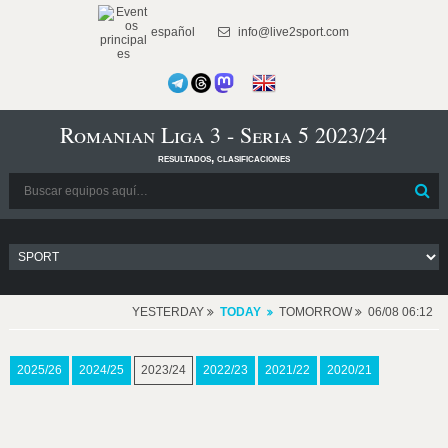
español
info@live2sport.com
Romanian Liga 3 - Seria 5 2023/24
resultados, clasificaciones
YESTERDAY
TODAY
TOMORROW
06/08 06:12
2025/26
2024/25
2023/24
2022/23
2021/22
2020/21