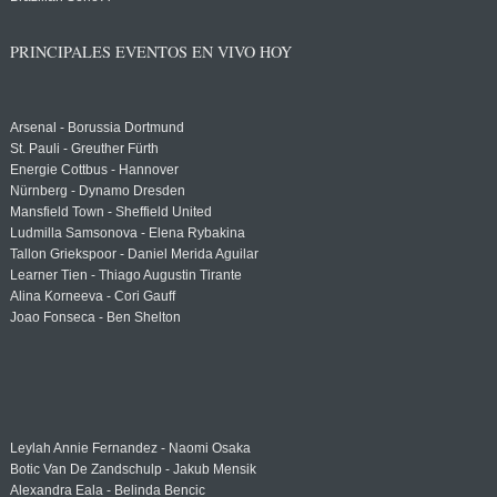
PRINCIPALES EVENTOS EN VIVO HOY
Arsenal - Borussia Dortmund
St. Pauli - Greuther Fürth
Energie Cottbus - Hannover
Nürnberg - Dynamo Dresden
Mansfield Town - Sheffield United
Ludmilla Samsonova - Elena Rybakina
Tallon Griekspoor - Daniel Merida Aguilar
Learner Tien - Thiago Augustin Tirante
Alina Korneeva - Cori Gauff
Joao Fonseca - Ben Shelton
Leylah Annie Fernandez - Naomi Osaka
Botic Van De Zandschulp - Jakub Mensik
Alexandra Eala - Belinda Bencic