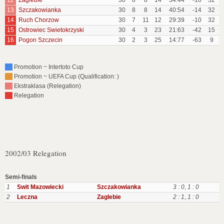
12
Zaglebie
30
8
8
14
34:44
-10
32
13
Szczakowianka
30
8
8
14
40:54
-14
32
14
Ruch Chorzow
30
7
11
12
29:39
-10
32
15
Ostrowiec Swietokrzyski
30
4
3
23
21:63
-42
15
16
Pogon Szczecin
30
2
3
25
14:77
-63
9
Promotion ~ Intertoto Cup
Promotion ~ UEFA Cup (Qualification: )
Ekstraklasa (Relegation)
Relegation
2002/03 Relegation
Semi-finals
1
Swit Mazowiecki
Szczakowianka
3 : 0
,
1 : 0
2
Leczna
Zaglebie
2 : 1
,
1 : 0