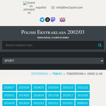
español
info@live2sport.com
Polish Ekstraklasa 2002/03
resultados, clasificaciones
YESTERDAY
TODAY
TOMORROW
09/08 11:49
2026/27
2025/26
2024/25
2023/24
2022/23
2021/22
2020/21
2019/20
2018/19
2017/18
2016/17
2015/16
2014/15
2013/14
2012/13
2011/12
2010/11
2009/10