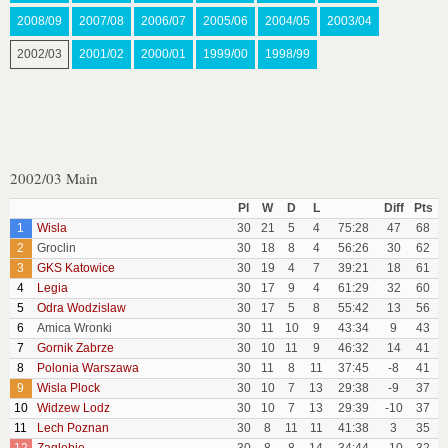
2008/09
2007/08
2006/07
2005/06
2004/05
2003/04
2002/03
2001/02
2000/01
1999/00
1998/99
2002/03 Main
Pl
W
D
L
Diff
Pts
1
Wisla
30
21
5
4
75:28
47
68
2
Groclin
30
18
8
4
56:26
30
62
3
GKS Katowice
30
19
4
7
39:21
18
61
4
Legia
30
17
9
4
61:29
32
60
5
Odra Wodzislaw
30
17
5
8
55:42
13
56
6
Amica Wronki
30
11
10
9
43:34
9
43
7
Gornik Zabrze
30
10
11
9
46:32
14
41
8
Polonia Warszawa
30
11
8
11
37:45
-8
41
9
Wisla Plock
30
10
7
13
29:38
-9
37
10
Widzew Lodz
30
10
7
13
29:39
-10
37
11
Lech Poznan
30
8
11
11
41:38
3
35