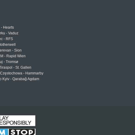
 - Hearts
urku - Vaduz
ec - RFS
otherwell
erevan - Sion
LM - Rapid Wien
uj - Tromsø
Tiraspol - St. Gallen
Częstochowa - Hammarby
 Kyiv - Qarabağ Agdam