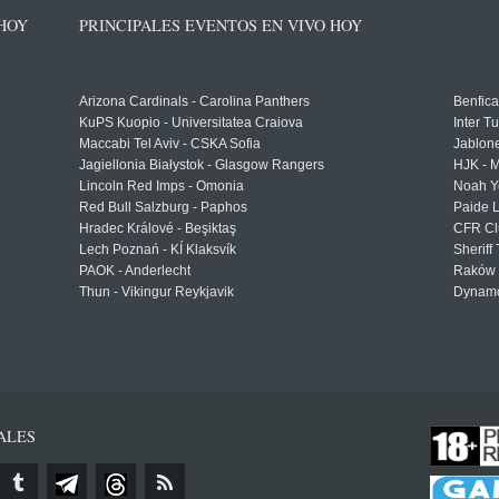
 HOY
PRINCIPALES EVENTOS EN VIVO HOY
Arizona Cardinals - Carolina Panthers
Benfica
KuPS Kuopio - Universitatea Craiova
Inter T
Maccabi Tel Aviv - CSKA Sofia
Jablon
Jagiellonia Białystok - Glasgow Rangers
HJK - M
Lincoln Red Imps - Omonia
Noah Y
Red Bull Salzburg - Paphos
Paide 
Hradec Králové - Beşiktaş
CFR Cl
Lech Poznań - KÍ Klaksvík
Sheriff 
PAOK - Anderlecht
Raków 
Thun - Vikingur Reykjavik
Dynamo
ALES