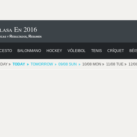
lasa En 2016
ticas y Resultados, Resumen
CESTO
BALONMANO
HOCKEY
VÓLEIBOL
TENIS
CRÍQUET
BÉI
RDAY
TODAY
TOMORROW
09/08 SUN
10/08 MON
11/08 TUE
12/