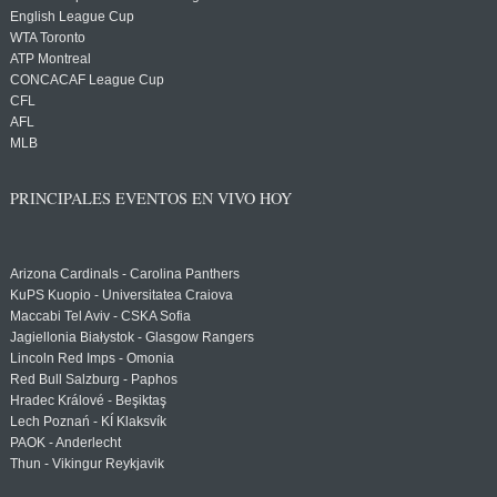
English League Cup
WTA Toronto
ATP Montreal
CONCACAF League Cup
CFL
AFL
MLB
PRINCIPALES EVENTOS EN VIVO HOY
Arizona Cardinals - Carolina Panthers
KuPS Kuopio - Universitatea Craiova
Maccabi Tel Aviv - CSKA Sofia
Jagiellonia Białystok - Glasgow Rangers
Lincoln Red Imps - Omonia
Red Bull Salzburg - Paphos
Hradec Králové - Beşiktaş
Lech Poznań - KÍ Klaksvík
PAOK - Anderlecht
Thun - Vikingur Reykjavik