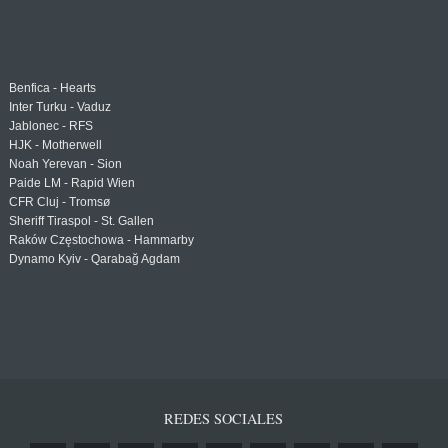
Benfica - Hearts
Inter Turku - Vaduz
Jablonec - RFS
HJK - Motherwell
Noah Yerevan - Sion
Paide LM - Rapid Wien
CFR Cluj - Tromsø
Sheriff Tiraspol - St. Gallen
Raków Częstochowa - Hammarby
Dynamo Kyiv - Qarabağ Agdam
REDES SOCIALES