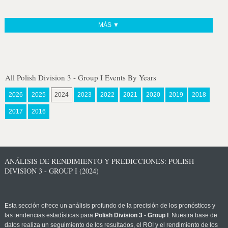
MÁS ▼
All Polish Division 3 - Group I Events By Years
2026
2025
2024
2023
2022
2021
2020
2019
2018
2017
2016
ANÁLISIS DE RENDIMIENTO Y PREDICCIONES: POLISH
DIVISION 3 - GROUP I (2024)
Esta sección ofrece un análisis profundo de la precisión de los pronósticos y
las tendencias estadísticas para
Polish Division 3 - Group I
. Nuestra base de
datos realiza un seguimiento de los resultados, el ROI y el rendimiento de los