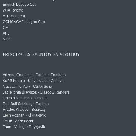
English League Cup
WTA Toronto
ATP Montreal
CONCACAF League Cup
CFL
AFL
MLB
PRINCIPALES EVENTOS EN VIVO HOY
Arizona Cardinals - Carolina Panthers
KuPS Kuopio - Universitatea Craiova
Maccabi Tel Aviv - CSKA Sofia
Jagiellonia Białystok - Glasgow Rangers
Lincoln Red Imps - Omonia
Red Bull Salzburg - Paphos
Hradec Králové - Beşiktaş
Lech Poznań - KÍ Klaksvík
PAOK - Anderlecht
Thun - Vikingur Reykjavik