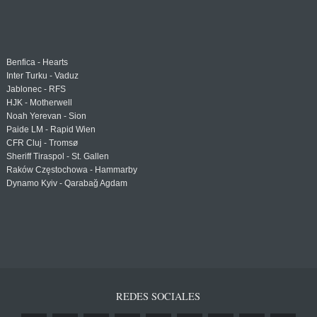
Benfica - Hearts
Inter Turku - Vaduz
Jablonec - RFS
HJK - Motherwell
Noah Yerevan - Sion
Paide LM - Rapid Wien
CFR Cluj - Tromsø
Sheriff Tiraspol - St. Gallen
Raków Częstochowa - Hammarby
Dynamo Kyiv - Qarabağ Agdam
REDES SOCIALES