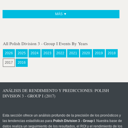
MÁS ▼
All Polish Division 3 - Group I Events By Years
2026
2025
2024
2023
2022
2021
2020
2019
2018
2017
2016
ANÁLISIS DE RENDIMIENTO Y PREDICCIONES: POLISH
DIVISION 3 - GROUP I (2017)
Esta sección ofrece un análisis profundo de la precisión de los pronósticos y
las tendencias estadísticas para
Polish Division 3 - Group I
. Nuestra base de
datos realiza un seguimiento de los resultados, el ROI y el rendimiento de los