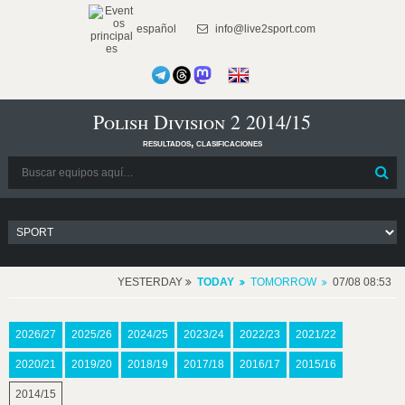
español
info@live2sport.com
Polish Division 2 2014/15
resultados, clasificaciones
YESTERDAY
TODAY
TOMORROW
07/08 08:53
2026/27
2025/26
2024/25
2023/24
2022/23
2021/22
2020/21
2019/20
2018/19
2017/18
2016/17
2015/16
2014/15