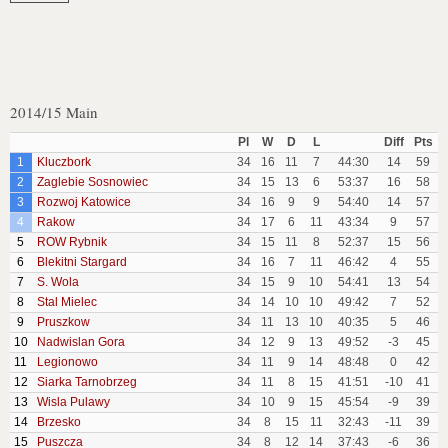
2014/15 Main
Pl
W
D
L
Diff
Pts
1
Kluczbork
34
16
11
7
44:30
14
59
2
Zaglebie Sosnowiec
34
15
13
6
53:37
16
58
3
Rozwoj Katowice
34
16
9
9
54:40
14
57
4
Rakow
34
17
6
11
43:34
9
57
5
ROW Rybnik
34
15
11
8
52:37
15
56
6
Blekitni Stargard
34
16
7
11
46:42
4
55
7
S. Wola
34
15
9
10
54:41
13
54
8
Stal Mielec
34
14
10
10
49:42
7
52
9
Pruszkow
34
11
13
10
40:35
5
46
10
Nadwislan Gora
34
12
9
13
49:52
-3
45
11
Legionowo
34
11
9
14
48:48
0
42
12
Siarka Tarnobrzeg
34
11
8
15
41:51
-10
41
13
Wisla Pulawy
34
10
9
15
45:54
-9
39
14
Brzesko
34
8
15
11
32:43
-11
39
15
Puszcza
34
8
12
14
37:43
-6
36