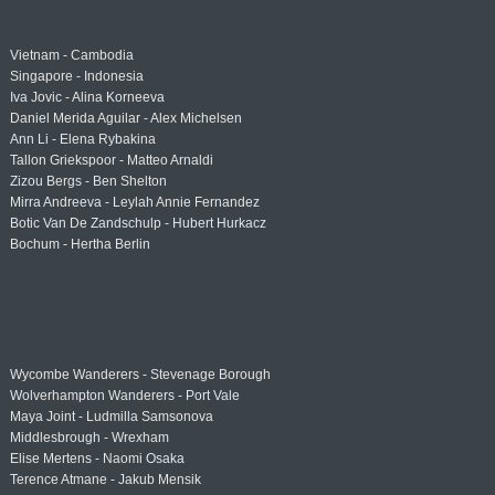
Vietnam - Cambodia
Singapore - Indonesia
Iva Jovic - Alina Korneeva
Daniel Merida Aguilar - Alex Michelsen
Ann Li - Elena Rybakina
Tallon Griekspoor - Matteo Arnaldi
Zizou Bergs - Ben Shelton
Mirra Andreeva - Leylah Annie Fernandez
Botic Van De Zandschulp - Hubert Hurkacz
Bochum - Hertha Berlin
Wycombe Wanderers - Stevenage Borough
Wolverhampton Wanderers - Port Vale
Maya Joint - Ludmilla Samsonova
Middlesbrough - Wrexham
Elise Mertens - Naomi Osaka
Terence Atmane - Jakub Mensik