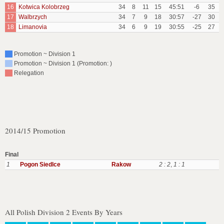
16
Kotwica Kolobrzeg
34
8
11
15
45:51
-6
35
17
Walbrzych
34
7
9
18
30:57
-27
30
18
Limanovia
34
6
9
19
30:55
-25
27
Promotion ~ Division 1
Promotion ~ Division 1 (Promotion: )
Relegation
2014/15 Promotion
Final
1
Pogon Siedlce
Rakow
2 : 2
,
1 : 1
All Polish Division 2 Events By Years