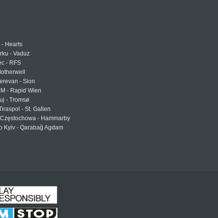
 - Hearts
urku - Vaduz
ec - RFS
otherwell
erevan - Sion
LM - Rapid Wien
uj - Tromsø
Tiraspol - St. Gallen
Częstochowa - Hammarby
 Kyiv - Qarabağ Agdam