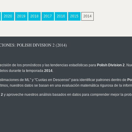
2020
2019
2018
2017
2016
2015
2014
ONES: POLISH DIVISION 2 (2014)
ecisión de los pronósticos y las tendencias estadísticas para
Polish Division 2
. Nu
modelos durante la temporada
2014
.
timaciones de ML" y "Cuotas en Descenso" para identificar patrones dentro de
Po
tmos, nuestros datos se basan en una evaluación matemática rigurosa de la infor
 2
y aproveche nuestros análisis basados en datos para comprender mejor la probab