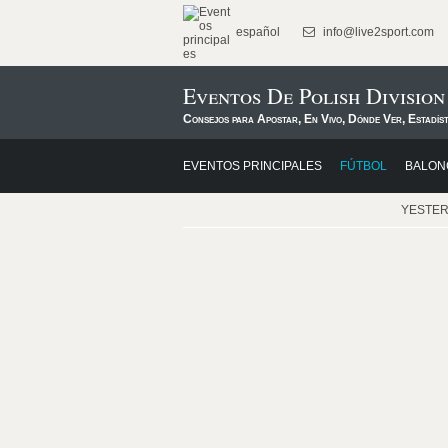
español
info@live2sport.com
Eventos De Polish Division
Consejos para Apostar, En Vivo, Dónde Ver, Estadís
EVENTOS PRINCIPALES
FÚTBOL
BALON
YESTE