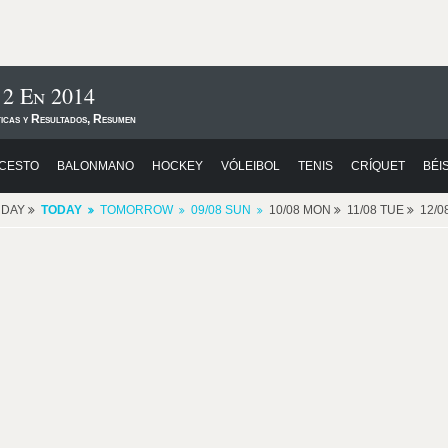
 2 En 2014
ticas y Resultados, Resumen
CESTO
BALONMANO
HOCKEY
VÓLEIBOL
TENIS
CRÍQUET
BÉI
RDAY
TODAY
TOMORROW
09/08 SUN
10/08 MON
11/08 TUE
12/