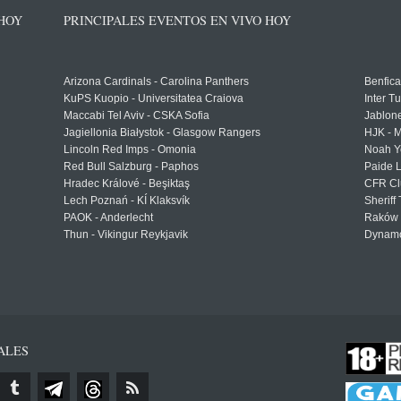
 HOY
PRINCIPALES EVENTOS EN VIVO HOY
Arizona Cardinals - Carolina Panthers
Benfica
KuPS Kuopio - Universitatea Craiova
Inter T
Maccabi Tel Aviv - CSKA Sofia
Jablon
Jagiellonia Białystok - Glasgow Rangers
HJK - M
Lincoln Red Imps - Omonia
Noah Y
Red Bull Salzburg - Paphos
Paide 
Hradec Králové - Beşiktaş
CFR Cl
Lech Poznań - KÍ Klaksvík
Sheriff 
PAOK - Anderlecht
Raków 
Thun - Vikingur Reykjavik
Dynamo
ALES